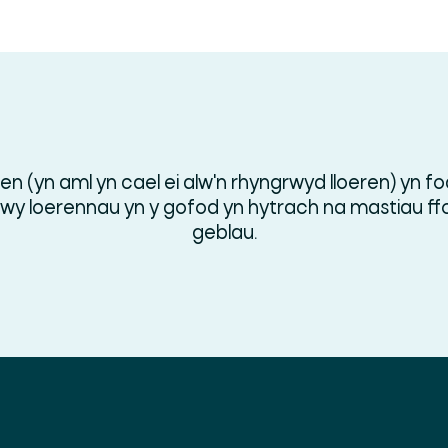
ren (yn aml yn cael ei alw'n rhyngrwyd lloeren) yn 
rwy loerennau yn y gofod yn hytrach na mastiau f
geblau.