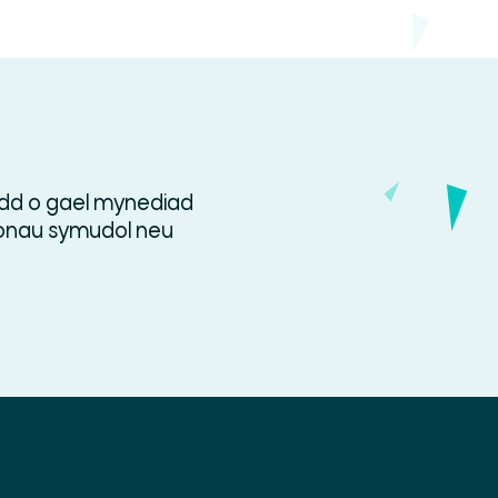
fodd o gael mynediad
fonau symudol neu