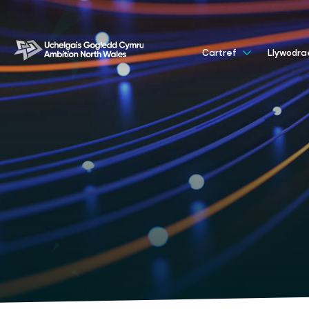
Cartref
Llywodr