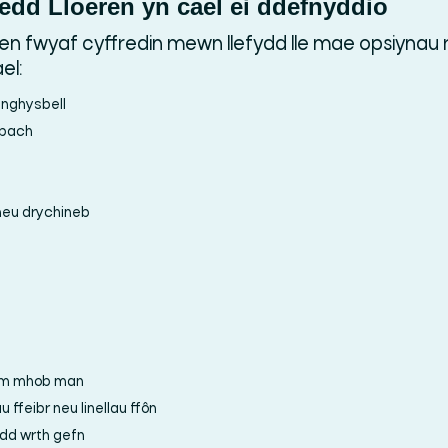
tedd Lloeren yn cael ei ddefnyddio
ren fwyaf cyffredin mewn llefydd lle mae opsiynau r
el:
anghysbell
Chwilio
 bach
neu drychineb
 ym mhob man
ffeibr neu linellau ffôn
edd wrth gefn