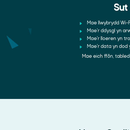
Sut
Mae llwybrydd Wi-Fi
Mae'r ddysgl yn ar
Mae'r lloeren yn tr
Mae'r data yn dod y
Mae eich ffôn, tabled 