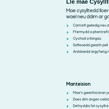
Lle mae Cysyll
Mae cysylltedd lloe
wael neu ddim ar ga
Cartrefi gwledig neu 
Ffermydd a phentrefi
Cychod a llongau
Safleoedd gwaith pell
Ardaloedd argyfwng 
Manteision
Mae'n gweithio bron
Does dim angen ceblau 
Defnyddio fel cysyllt