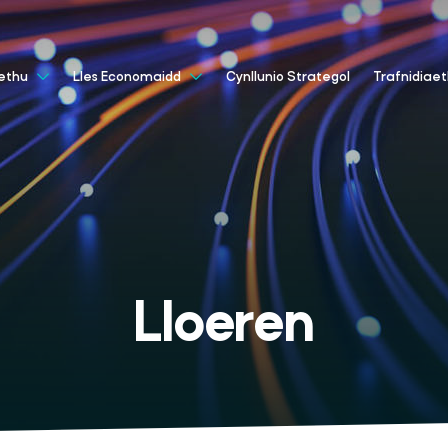
Cynllunio Strategol
aethu
Lles Economaidd
Trafnidiae
Lloeren