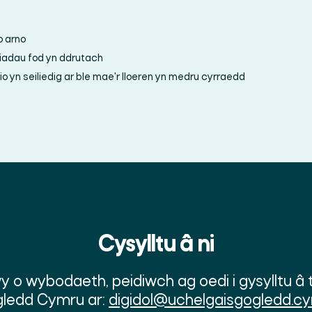
o arno
fiadau fod yn ddrutach
o yn seiliedig ar ble mae'r lloeren yn medru cyrraedd
Cysylltu â ni
y o wybodaeth, peidiwch ag oedi i gysylltu â 
ledd Cymru ar:
digidol@uchelgaisgogledd.c