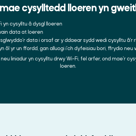
 mae cysylltedd lloeren yn gweit
 yn cysylltu â dysgl lloeren
wain data at loeren
osglwyddo'r data i orsaf ar y ddaear sydd wedi cysylltu â'r
n ôl yr un ffordd, gan alluogi i'ch dyfeisiau bori, ffrydio n
neu liniadur yn cysylltu drwy Wi-Fi, fel arfer, ond mae'r cy
loeren.