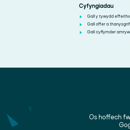
Cyfyngiadau
Gall y tywydd effeithi
Gall offer a thanysgri
Gall cyflymder amrywi
Os hoffech fw
Gog