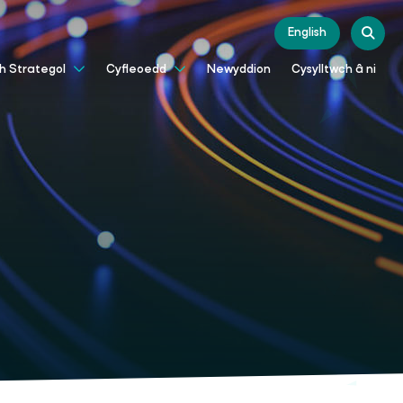
English
Newyddion
Cysylltwch â ni
th Strategol
Cyfleoedd