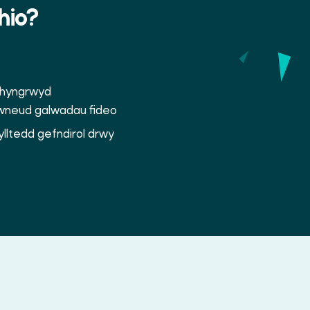
hio?
 rhyngrwyd
eu wneud galwadau fideo
sylltedd gefndirol drwy