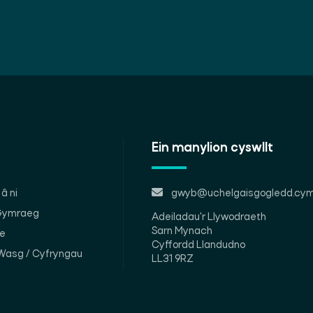
Ein manylion cyswllt
â ni
gwyb@uchelgaisgogledd.cym
 Gymraeg
Adeiladau'r Llywodraeth
Sarn Mynach
le
Cyffordd Llandudno
Wasg / Cyfryngau
LL31 9RZ