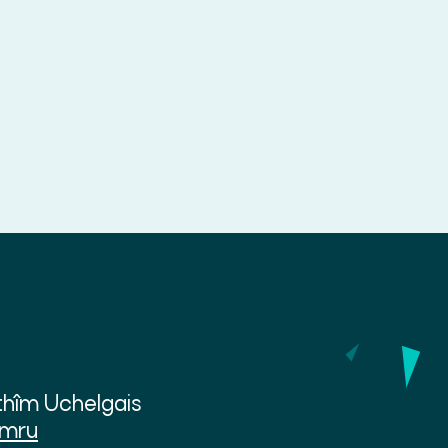
thîm Uchelgais
ymru