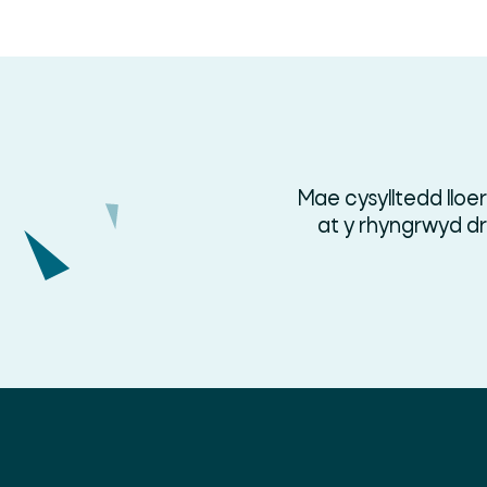
Mae cysylltedd lloe
at y rhyngrwyd d