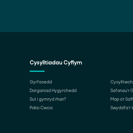
Cysylltiadau Cyflym
Gyrfaoedd
Cysylltwch 
Datganiad Hygyrchedd
Safonau'r
Sut i gymryd rhan?
Map o’r Saf
Polisi Cwcis
Swyddfa'r 