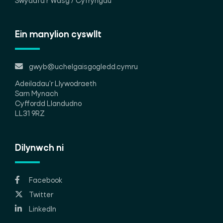
Swyddfa'r Wasg / Cyfryngau
Ein manylion cyswllt
gwyb@uchelgaisgogledd.cymru
Adeiladau'r Llywodraeth
Sarn Mynach
Cyffordd Llandudno
LL31 9RZ
Dilynwch ni
Facebook
Twitter
LinkedIn