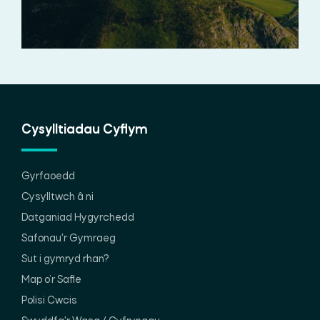
Cysylltiadau Cyflym
Gyrfaoedd
Cysylltwch â ni
Datganiad Hygyrchedd
Safonau'r Gymraeg
Sut i gymryd rhan?
Map o’r Safle
Polisi Cwcis