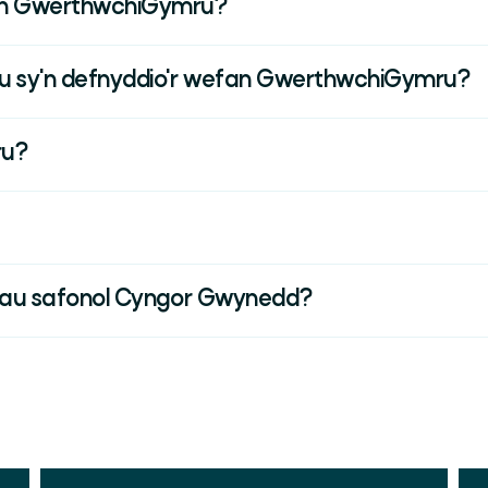
fan GwerthwchiGymru?
u sy'n defnyddio'r wefan GwerthwchiGymru?
ru?
odau safonol Cyngor Gwynedd?
Chwilio