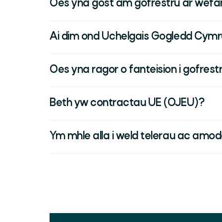
Oes yna gost am gofrestru ar we
Ai dim ond Uchelgais Gogledd Cymr
Oes yna ragor o fanteision i gofrest
Beth yw contractau UE (OJEU)?
Ym mhle alla i weld telerau ac am