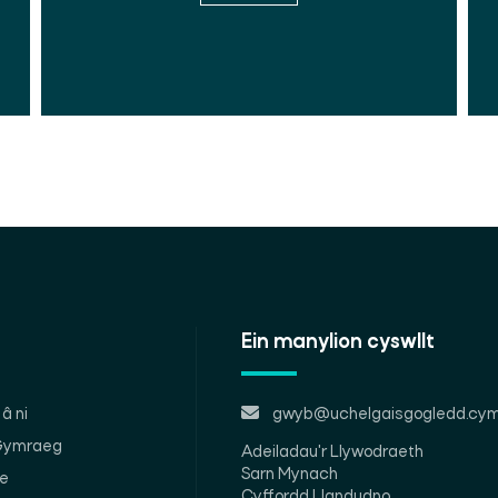
Ein manylion cyswllt
â ni
gwyb@uchelgaisgogledd.cym
 Gymraeg
Adeiladau'r Llywodraeth
Sarn Mynach
le
Cyffordd Llandudno