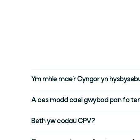
Ym mhle mae'r Cyngor yn hysbyseb
A oes modd cael gwybod pan fo tendr
Beth yw codau CPV?