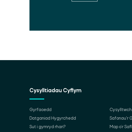
Cysylltiadau Cyflym
Gyrfaoedd
Cysylltwch 
Datganiad Hygyrchedd
Safonau'r
Sut i gymryd rhan?
Map o’r Saf