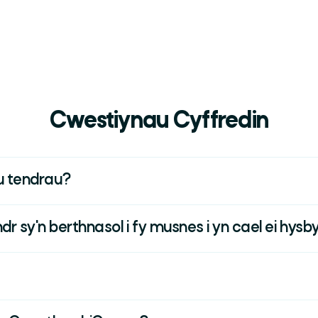
Cwestiynau Cyffredin
u tendrau?
 sy'n berthnasol i fy musnes i yn cael ei hys