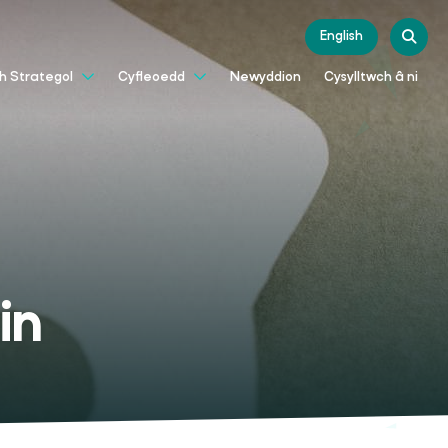
English
Newyddion
Cysylltwch â ni
th Strategol
Cyfleoedd
in