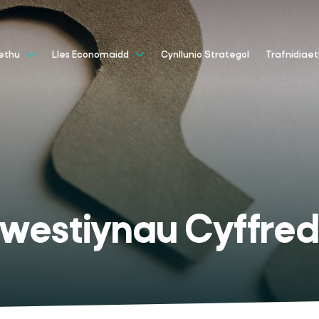
Cynllunio Strategol
aethu
Lles Economaidd
Trafnidiae
westiynau Cyffred