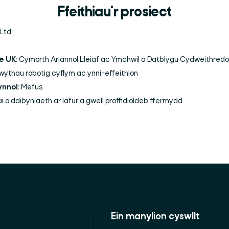
Ffeithiau'r prosiect
Ltd
e UK:
Cymorth Ariannol Lleiaf ac Ymchwil a Datblygu Cydweithredo
ythau robotig cyflym ac ynni-effeithlon
nnol:
Mefus
ai o ddibyniaeth ar lafur a gwell proffidioldeb ffermydd
Ein manylion cyswllt