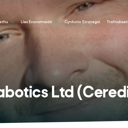
Cynllunio Strategol
aethu
Lles Economaidd
Trafnidiae
botics Ltd (Cered