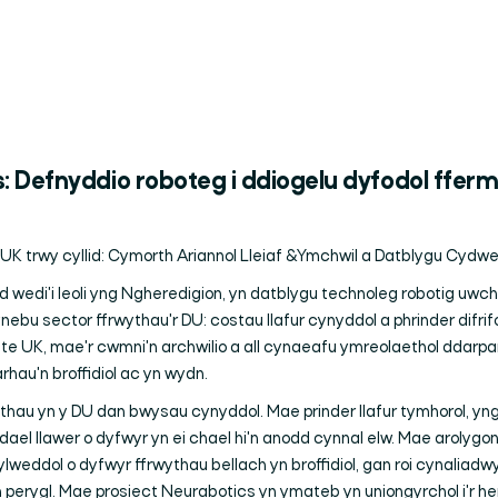
 Defnyddio roboteg i ddiogelu dyfodol fferm
K trwy cyllid: Cymorth Ariannol Lleiaf &Ymchwil a Datblygu Cydwe
d wedi'i leoli yng Ngheredigion, yn datblygu technoleg robotig uwch i 
ebu sector ffrwythau'r DU: costau llafur cynyddol a phrinder difrif
e UK, mae'r cwmni'n archwilio a all cynaeafu ymreolaethol ddarpa
barhau'n broffidiol ac yn wydn.
ythau yn y DU dan bwysau cynyddol. Mae prinder llafur tymhorol, y
ael llawer o dyfwyr yn ei chael hi'n anodd cynnal elw. Mae arolygon
weddol o dyfwyr ffrwythau bellach yn broffidiol, gan roi cynaliad
erygl. Mae prosiect Neurabotics yn ymateb yn uniongyrchol i'r he