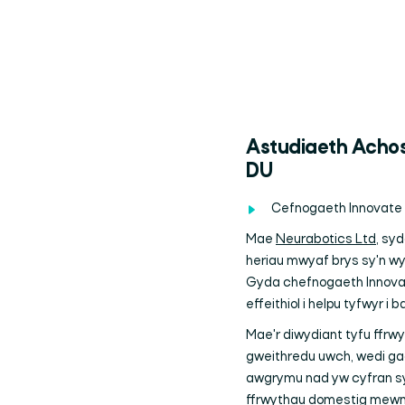
Astudiaeth Achos:
DU
Cefnogaeth Innovate U
Mae
Neurabotics Ltd
, syd
heriau mwyaf brys sy'n wyn
Gyda chefnogaeth Innovat
effeithiol i helpu tyfwyr i 
Mae'r diwydiant tyfu ffrw
gweithredu uwch, wedi gad
awgrymu nad yw cyfran syl
ffrwythau domestig mewn p