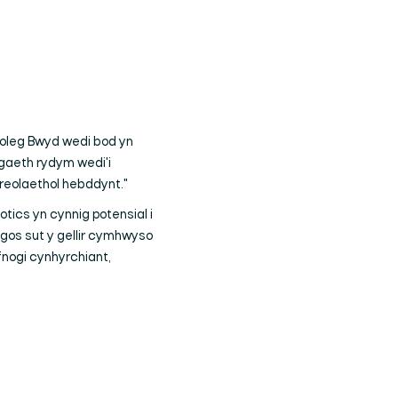
leg Bwyd wedi bod yn
ogaeth rydym wedi'i
reolaethol hebddynt."
tics yn cynnig potensial i
gos sut y gellir cymhwyso
fnogi cynhyrchiant,