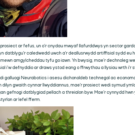
rosiect ar fefus, un o'r cnydau mwyaf llafurddwys yn sector gardd
n datblygu'r caledwedd uwch a'r deallusrwydd artiffisial sydd eu
mewn amgylcheddau tyfu go iawn. Yn bwysig, mae'r dechnoleg wedi'
Chwilio
l i'w defnyddio ar draws ystod eang o ffrwythau a llysiau wrth i'r
di galluogi Neurabotics i asesu dichonoldeb technegol ac economai
Yn dilyn gwaith cynnar llwyddiannus, mae'r prosiect wedi symud ymla
an gefnogi datblygiad pellach a threialon byw. Mae'r cynnydd hwn 
tyrlon ar lefel fferm.