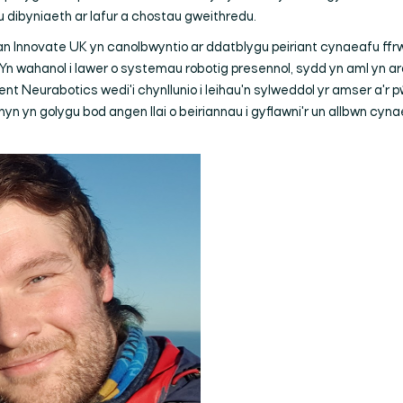
u dibyniaeth ar lafur a chostau gweithredu.
an Innovate UK yn canolbwyntio ar ddatblygu peiriant cynaeafu ff
 Yn wahanol i lawer o systemau robotig presennol, sydd yn aml yn a
nt Neurabotics wedi'i chynllunio i leihau'n sylweddol yr amser a'r 
n yn golygu bod angen llai o beiriannau i gyflawni'r un allbwn cyna