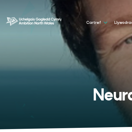
Cartref
Llywodr
Neura