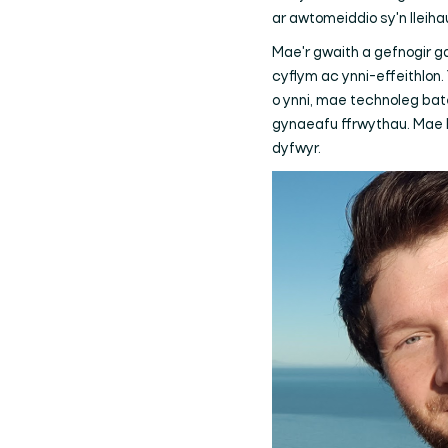
ar awtomeiddio sy'n lleiha
Mae'r gwaith a gefnogir g
cyflym ac ynni-effeithlon.
o ynni, mae technoleg bate
gynaeafu ffrwythau. Mae hy
dyfwyr.