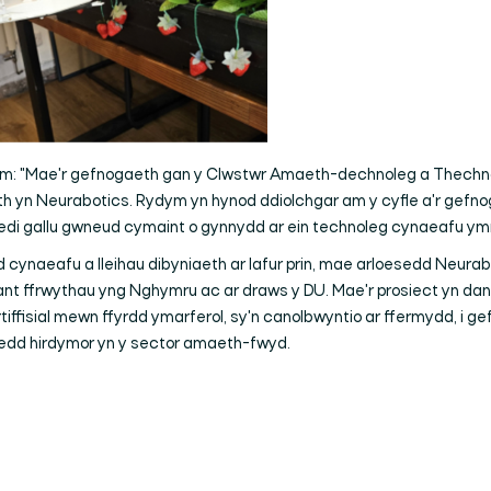
: "Mae'r gefnogaeth gan y Clwstwr Amaeth-dechnoleg a Thechno
th yn Neurabotics. Rydym yn hynod ddiolchgar am y cyfle a'r gefn
edi gallu gwneud cymaint o gynnydd ar ein technoleg cynaeafu ym
 cynaeafu a lleihau dibyniaeth ar lafur prin, mae arloesedd Neurabo
ant ffrwythau yng Nghymru ac ar draws y DU. Mae'r prosiect yn dan
iffisial mewn ffyrdd ymarferol, sy'n canolbwyntio ar ffermydd, i ge
dd hirdymor yn y sector amaeth-fwyd.