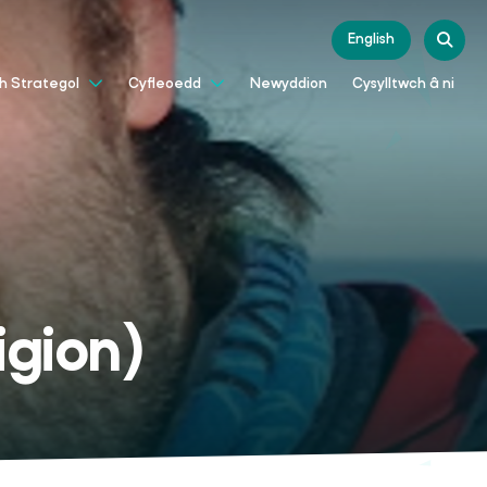
English
Newyddion
Cysylltwch â ni
th Strategol
Cyfleoedd
igion)