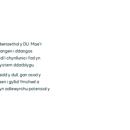
wriaethol y DU. Mae'r
 hangen i ddangos
i chynllunio i fod yn
 system ddatblygu.
dd y dull, gan osod y
en i gyllid Ymchwil a
yn adlewyrchu potensial y