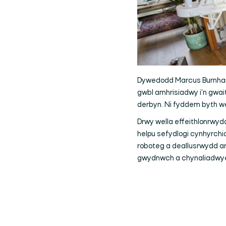
Dywedodd Marcus Burnham
gwbl amhrisiadwy i'n gwai
derbyn. Ni fyddem byth w
Drwy wella effeithlonrwydd
helpu sefydlogi cynhyrchi
roboteg a deallusrwydd art
gwydnwch a chynaliadwye