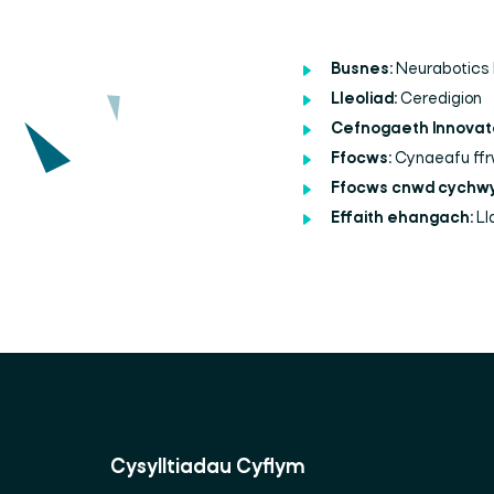
Busnes:
Neurabotics 
Lleoliad:
Ceredigion
Cefnogaeth Innovat
Ffocws:
Cynaeafu ffrw
Ffocws cnwd cychwy
Effaith ehangach:
Ll
Cysylltiadau Cyflym