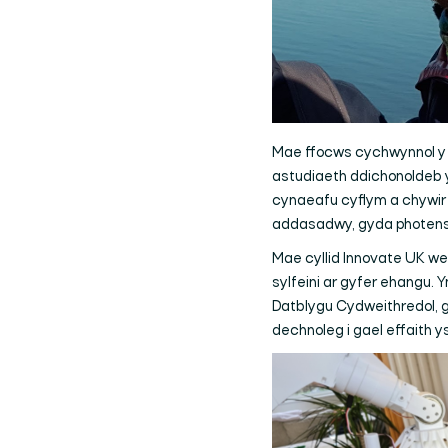
Mae ffocws cychwynnol y p
astudiaeth ddichonoldeb y
cynaeafu cyflym a chywir 
addasadwy, gyda photensia
Mae cyllid Innovate UK we
sylfeini ar gyfer ehangu. 
Datblygu Cydweithredol, g
dechnoleg i gael effaith ys