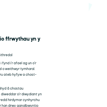
io ffrwythau yn y
ithredol
fynd i'r afael ag un o'r
ol o weithwyr tymhorol.
ru ateb hyfyw a chost-
nghyd â chostau
 diweddar o'r diwydiant yn
wyedd hirdymor cynhyrchu
r hon drwy ganolbwyntio