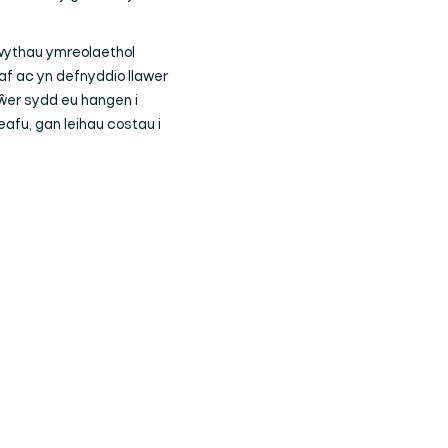
rwythau ymreolaethol
raf ac yn defnyddio llawer
pŵer sydd eu hangen i
eafu, gan leihau costau i