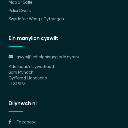
Map o’r Safle
Polisi Cwcis
Swyddfa'r Wasg / Cyfryngau
Ein manylion cyswllt
gwyb@uchelgaisgogledd.cymru
Adeiladau'r Llywodraeth
Sarn Mynach
Cyffordd Llandudno
LL31 9RZ
Dilynwch ni
Facebook