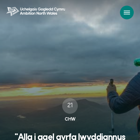
21
CHW
"Alla i gael gyrfa lwyddiannus