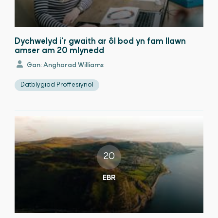
Dychwelyd i'r gwaith ar ôl bod yn fam llawn
amser am 20 mlynedd
Gan: Angharad Williams
Datblygiad Proffesiynol
20
EBR