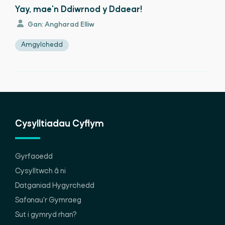
Yay, mae'n Ddiwrnod y Ddaear!
Gan: Angharad Elliw
Amgylchedd
Cysylltiadau Cyflym
Gyrfaoedd
Cysylltwch â ni
Datganiad Hygyrchedd
Safonau'r Gymraeg
Sut i gymryd rhan?