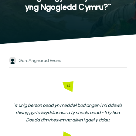
yng Ngogledd Cymru?"
Gan: Angharad Evans
Yr unig berson oedd yn meddwl bod angen i mi ddewis
rhwng gyrfa lwyddiannus a fy nheulu oedd - fi fy hun.
Doedd dim rheswm na allwn i gael y ddau.