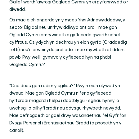
Gallaf werthfawrogi Gogledd Cymru yn ei gyfanrwydd o'r
diwedd.
Os mae eich angerdd yn y maes Ynni Adnewyddadwy, y
sector Digidol neu unrhyw ddiwydiant arall, mae gan
Ogledd Cymru amrywiaeth o gyfleoedd gwerth uchel
cyffrous. Os ydych yn dechrau yn eich gyrfa (Graddedig
fel fi) neu'n arweinydd profiadol, mae rhywbeth at ddant
pawb. Pwy well i gymryd y cyfleoedd hyn na phobl
Gogledd Cymru?
"Ond does gen i ddim y sgiliau?" Rwy'n eich clywed yn
dweud. Mae gan Ogledd Cymru nifer o gyfleoedd
hyfforddi rhagorol i helpu i ddatblygu'r sgiliau hynny, o
uwchsgilio, ailhyfforddi neu ddysgu rhywbeth newydd.
Mae cefnogaeth ar gael drwy wasanaethau fel Gyfrifon
Dysgu Personol i Brentisiaethau Gradd (a phopeth yn y
canol!).