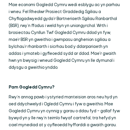
Mae economi Gogledd Cymru wedi esblygu ac yn parhau
i wneu. Fel Rheolwr Prosiect Graddedig Sgiliau a
Chyflogadwyedd gyda’r Bartneriaeth Sgiliau Ranbarthol
(BSR), rwy’n ffodus i weld hyn yn uniongyrchol. Wrth i
brosiectau Cynllun Twf Gogledd Cymru ddod yn fyw,
mae’r BSR yn gweithio i gwmpasu anghenion sgiliau a
bylchau’r rhanbarth i sicrhau bod y ddarpariaeth yn
addas i ymateb i gyfleoedd sydd ar ddod. Mae'r gwaith
hwn yn bwysig i wneud Gogledd Cymru yn lle dymunol i
ddysgu a gweithio ynddo.
Pam Gogledd Cymru?
Rwy’n annog pawb i ystyried manteision aros neu hyd yn
oed ddychwelyd i Ogledd Cymru i fyw a gweithio. Mae
Gogledd Cymru yn cynnig y gorau o ddau fyd – gallaf fyw
bywyd yn y lle rwy’n teimlo fwyaf cartrefol, tra hefyd yn
cael mynediad at y cyfleoedd hyfforddi a gwaith gorau.