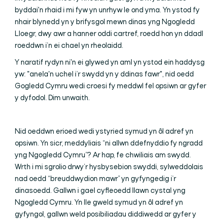
byddai'n rhaid i mi fyw yn unrhyw le ond yma. Yn ystod fy
nhair blynedd yn y brifysgol mewn dinas yng Ngogledd
Lloegr, dwy awr a hanner oddi cartref, roedd hon yn ddadl
roeddwn i’n ei chael yn rheolaidd.
Y naratif rydyn ni'n ei glywed yn aml yn ystod ein haddysg
yw: "anela'n uchel i’r swydd yn y ddinas fawr", nid oedd
Gogledd Cymru wedi croesi fy meddwl fel opsiwn ar gyfer
y dyfodol. Dim unwaith.
Nid oeddwn erioed wedi ystyried symud yn ôl adref yn
opsiwn. Yn sicr, meddyliais “ni allwn ddefnyddio fy ngradd
yng Ngogledd Cymru”? Ar hap, fe chwiliais am swydd.
Wrth i mi sgrolio drwy’r hysbysebion swyddi, sylweddolais
nad oedd “breuddwydion mawr” yn gyfyngedig i’r
dinasoedd. Gallwn i gael cyfleoedd llawn cystal yng
Ngogledd Cymru. Yn lle gweld symud yn ôl adref yn
gyfyngol, gallwn weld posibiliadau diddiwedd ar gyfer y