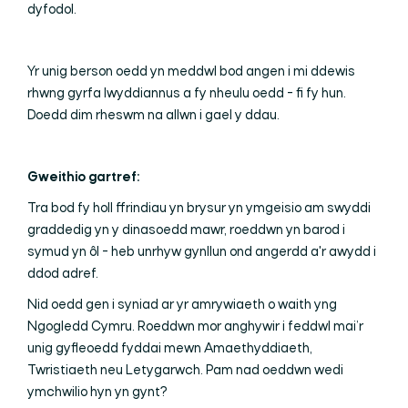
dyfodol.
Yr unig berson oedd yn meddwl bod angen i mi ddewis
rhwng gyrfa lwyddiannus a fy nheulu oedd - fi fy hun.
Doedd dim rheswm na allwn i gael y ddau.
Gweithio gartref:
Tra bod fy holl ffrindiau yn brysur yn ymgeisio am swyddi
graddedig yn y dinasoedd mawr, roeddwn yn barod i
symud yn ôl - heb unrhyw gynllun ond angerdd a'r awydd i
ddod adref.
Nid oedd gen i syniad ar yr amrywiaeth o waith yng
Ngogledd Cymru. Roeddwn mor anghywir i feddwl mai’r
unig gyfleoedd fyddai mewn Amaethyddiaeth,
Twristiaeth neu Letygarwch. Pam nad oeddwn wedi
ymchwilio hyn yn gynt?