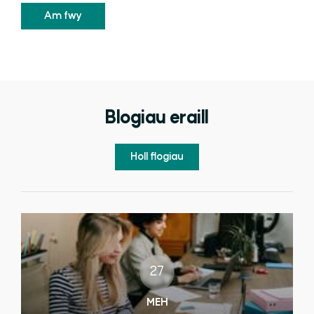
Am fwy
Blogiau eraill
Holl flogiau
27
MEH