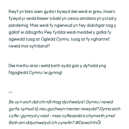
Rwyf yn bles iawn gyda’r bywyd dwi wedi ei greu, mae’n
fywyd yr oedd llawer o bobl yn ceisio amdano yn ystod y
pandemig. Mae wedi fy ngwneud yn fwy diolchgar nag y
gallaf ei ddisgrifio. Pwy fyddai wedi meddwl y gallai fy
agwedd tuag at Ogledd Cymru, tuag at fy nghartref,
newid mor syfrdanol?
Dwi methu aros i weld beth sydd gan y dyfodol yng
Ngogledd Cymru i’w gynnig!
~~
Be sy'n eich dal chi nôl rhag dychwelyd i Gymru i newid
gyrfa, symud tŷ, neu gychwyn menter newydd? Dyma eich
cyfle i gymryd y naid - mae cyfleoedd a chymorth yma!
Beth am ddychwelyd i'ch cynefin? #DewchYnÔl