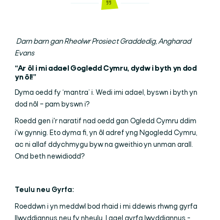
Darn barn gan Rheolwr Prosiect Graddedig, Angharad
Evans
“Ar ôl i mi adael Gogledd Cymru, dydw i byth yn dod
yn ôl!”
Dyma oedd fy ‘mantra’ i. Wedi imi adael, byswn i byth yn
dod nôl – pam byswn i?
Roedd gen i'r naratif nad oedd gan Ogledd Cymru ddim
i'w gynnig. Eto dyma fi, yn ôl adref yng Ngogledd Cymru,
ac ni allaf ddychmygu byw na gweithio yn unman arall.
Ond beth newidiodd?
Teulu neu Gyrfa:
Roeddwn i yn meddwl bod rhaid i mi ddewis rhwng gyrfa
llwyddiannus neu fy nheulu. I gael gyrfa lwyddiannus -