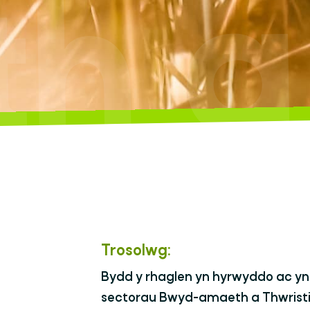
 a 
Trosolwg:
Bydd y rhaglen yn hyrwyddo ac yn 
sectorau Bwyd-amaeth a Thwristia