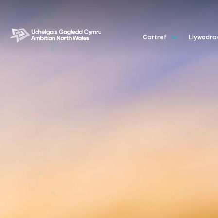
Cartref
Llywodr