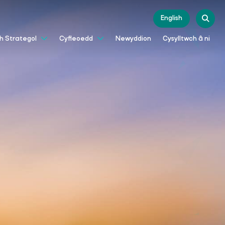
English
Newyddion
Cysylltwch â ni
th Strategol
Cyfleoedd