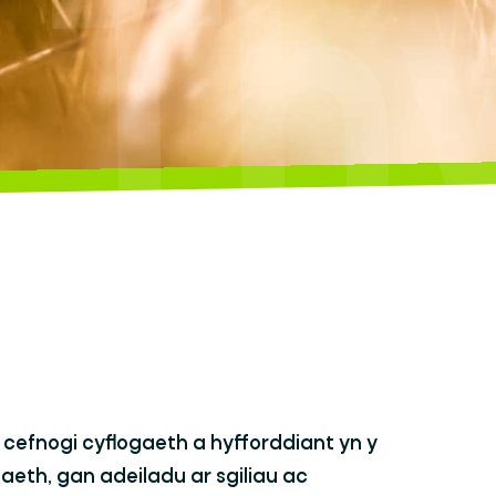
Thw
cefnogi cyflogaeth a hyfforddiant yn y
eth, gan adeiladu ar sgiliau ac