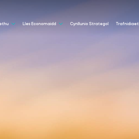
Cynllunio Strategol
aethu
Lles Economaidd
Trafnidiae