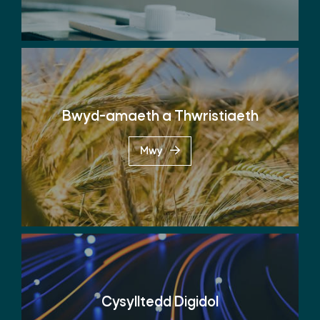
Bwyd-amaeth a Thwristiaeth
Mwy
Cysylltedd Digidol