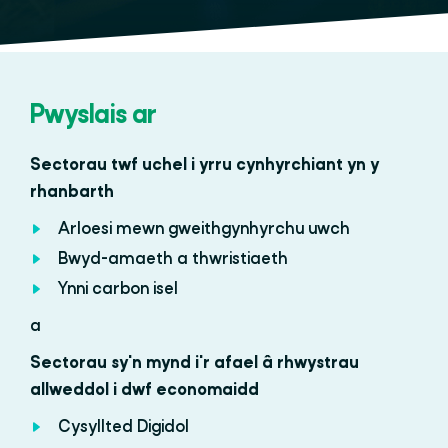
Pwyslais ar
Sectorau twf uchel i yrru cynhyrchiant yn y
rhanbarth
Arloesi mewn gweithgynhyrchu uwch
Bwyd-amaeth a thwristiaeth
Ynni carbon isel
a
Sectorau sy'n mynd i'r afael â rhwystrau
allweddol i dwf economaidd
Cysyllted Digidol