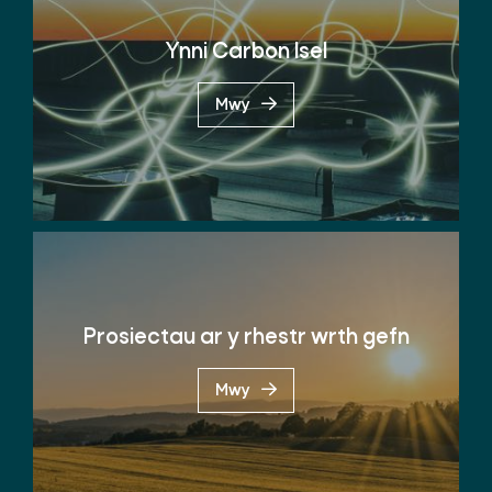
Ynni Carbon Isel
Mwy
Prosiectau ar y rhestr wrth gefn
Mwy