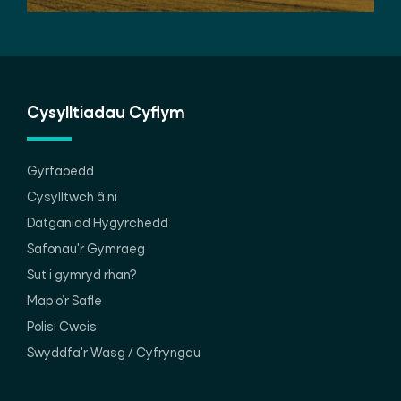
Cysylltiadau Cyflym
Gyrfaoedd
Cysylltwch â ni
Datganiad Hygyrchedd
Safonau'r Gymraeg
Sut i gymryd rhan?
Map o’r Safle
Polisi Cwcis
Swyddfa'r Wasg / Cyfryngau