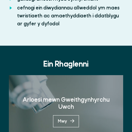
cefnogi ein diwydiannau allweddol ym maes
twristiaeth ac amaethyddiaeth i ddatblygu
ar gyfer y dyfodol
Ein Rhaglenni
Arloesi mewn Gweithgynhyrchu
Uwch
Mwy