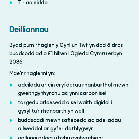
Tir ac eiddo
Deilliannau
Bydd pum rhaglen y Cynllun Twf yn dod â dros
buddsoddiad o £1 biliwn i Ogledd Cymru erbyn
2036.
Mae'r rhaglenni yn:
adeiladu ar ein cryfderau rhanbarthol mewn
gweithgynhyrchu ac ynni carbon isel
targedu arloesedd a seilwaith digidol i
gysylltu'r rhanbarth yn well
buddsoddi mewn safleoedd ac adeiladau
allweddol ar gyfer datblygwyr
galluogi arloesi i hybu cynhyrchiant