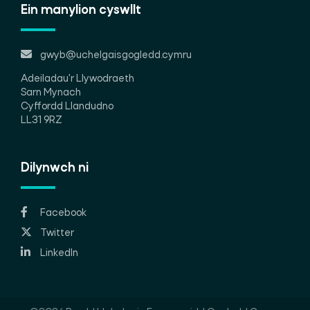
Ein manylion cyswllt
gwyb@uchelgaisgogledd.cymru
Adeiladau'r Llywodraeth
Sarn Mynach
Cyffordd Llandudno
LL31 9RZ
Dilynwch ni
Facebook
Twitter
LinkedIn