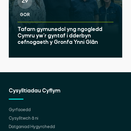
29
GOR
Tafarn gymunedol yng ngogledd
Cymru yw'r gyntaf i dderbyn
cefnogaeth y Gronfa Ynni Glân
Cysylltiadau Cyflym
Gyrfaoedd
Cysylltwch â ni
Datganiad Hygyrchedd