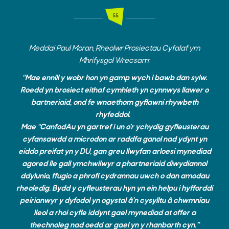
Meddai Paul Moran, Rheolwr Prosiectau Cyfalaf ym
Mhrifysgol Wrecsam:
“Mae ennill y wobr hon yn gamp wych i bawb dan sylw.
Roedd yn brosiect eithaf cymhleth yn cynnwys llawer o
bartneriaid, ond fe wnaethom gyflawni rhywbeth
rhyfeddol.
Mae “CanfodAu yn gartref i un o’r ychydig gyfleusterau
cyfansawdd a microdon ar raddfa ganol nad ydynt yn
eiddo preifat yn y DU, gan greu llwyfan arloesi mynediad
agored lle gall ymchwilwyr a phartneriaid diwydiannol
ddylunio, ffugio a phrofi cydrannau uwch o dan amodau
rheoledig. Bydd y cyfleusterau hyn yn ein helpu i hyfforddi
peirianwyr y dyfodol yn ogystal â'n cysylltu â chwmnïau
lleol a rhoi cyfle iddynt gael mynediad at offer a
thechnoleg nad oedd ar gael yn y rhanbarth cyn.”