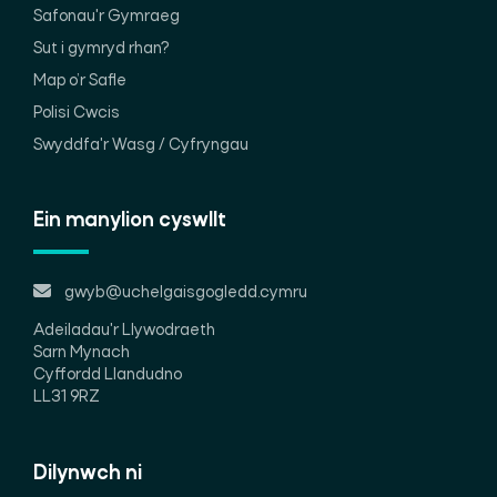
Safonau'r Gymraeg
Sut i gymryd rhan?
Map o’r Safle
Polisi Cwcis
Swyddfa'r Wasg / Cyfryngau
Ein manylion cyswllt
gwyb@uchelgaisgogledd.cymru
Adeiladau'r Llywodraeth
Sarn Mynach
Cyffordd Llandudno
LL31 9RZ
Dilynwch ni