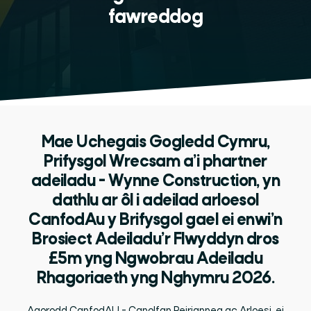
fawreddog
Mae Uchegais Gogledd Cymru,
Prifysgol Wrecsam a’i phartner
adeiladu - Wynne Construction, yn
dathlu ar ôl i adeilad arloesol
CanfodAu y Brifysgol gael ei enwi’n
Brosiect Adeiladu’r Flwyddyn dros
£5m yng Ngwobrau Adeiladu
Rhagoriaeth yng Nghymru 2026.