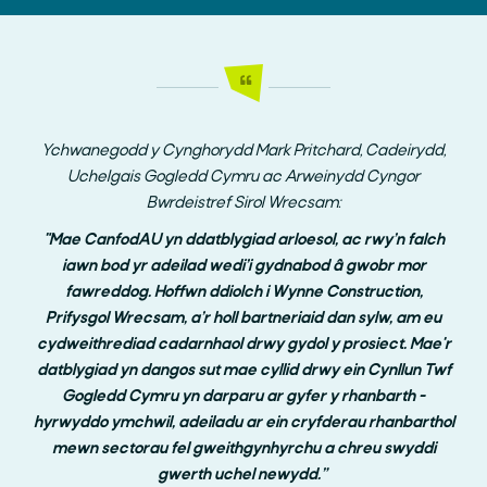
Ychwanegodd y Cynghorydd Mark Pritchard, Cadeirydd,
Uchelgais Gogledd Cymru ac Arweinydd Cyngor
Bwrdeistref Sirol Wrecsam:
"Mae CanfodAU yn ddatblygiad arloesol, ac rwy’n falch
iawn bod yr adeilad wedi’i gydnabod â gwobr mor
fawreddog. Hoffwn ddiolch i Wynne Construction,
Prifysgol Wrecsam, a’r holl bartneriaid dan sylw, am eu
cydweithrediad cadarnhaol drwy gydol y prosiect. Mae'r
datblygiad yn dangos sut mae cyllid drwy ein Cynllun Twf
Gogledd Cymru yn darparu ar gyfer y rhanbarth -
hyrwyddo ymchwil, adeiladu ar ein cryfderau rhanbarthol
mewn sectorau fel gweithgynhyrchu a chreu swyddi
gwerth uchel newydd.”