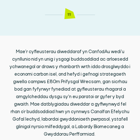
Mae'r cyfleusterau diweddaraf yn CanfodAu wedi'u
cynllunio nid yn unig i ysgogi buddsoddiad ac arloesedd
ychwanegol ar draws y rhanbarth wrth iddo drosglwyddo i
economi carbon isel, ond hefyd i gefnogi strategaeth
gwella campws £80m Prifysgol Wrecsam, gan sicrhau
bod gan fyfyrwyr fynediad at gyfleusterau rhagorol a
amgylcheddau dysgu sy'n eu paratoi ar gyfer y byd
gwaith. Mae datblygiadau diweddar a gyflwynwyd fel
rhan o’r buddsoddiad hwn yn cynnwys Canolfan Efelychu
Gofal Iechyd, labordai gwyddoniaeth pwrpasol, ystafell
glinigol nyrsio milfeddygol, a Labordy Biomecaneg a
Gwyddorau Perfformiad.