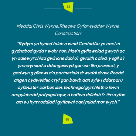
Meddai Chris Wynne, Rheolwr Gyfarwyddwr Wynne
Construction:
“Rydym yn hynod falch o weld CanfodAu yn cael ei
gydnabod gyda’r wobr hon. Mae’n gyflawniad gwych ac
yn adlewyrchiad gwirioneddol o’r gwaith caled, y sgil a’r
ymrwymiad a ddangoswyd gan ein tîm prosiect, y
gadwyn gyflenwi a’n partneriaid drwyddi draw. Roedd
angen cydweithio cryf gan bawb dan sylw i ddarparu
cyfleuster carbon isel, technegol gymhleth o fewn
amgylchedd prifysgol byw, a hoffwn ddiolch i'r tîm cyfan
am eu hymroddiad i gyflawni canlyniad mor wych.”