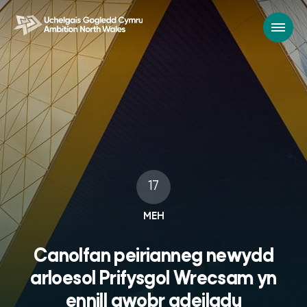
17
MEH
Canolfan peirianneg newydd
arloesol Prifysgol Wrecsam yn
ennill gwobr adeiladu