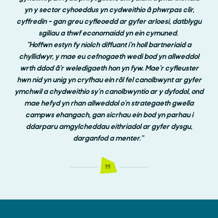
yn y sector cyhoeddus yn cydweithio â phwrpas clir,
cyffredin – gan greu cyfleoedd ar gyfer arloesi, datblygu
sgiliau a thwf economaidd yn ein cymuned.
"Hoffwn estyn fy niolch diffuant i’n holl bartneriaid a
chyllidwyr, y mae eu cefnogaeth wedi bod yn allweddol
wrth ddod â’r weledigaeth hon yn fyw. Mae'r cyfleuster
hwn nid yn unig yn cryfhau ein rôl fel canolbwynt ar gyfer
ymchwil a chydweithio sy'n canolbwyntio ar y dyfodol, ond
mae hefyd yn rhan allweddol o'n strategaeth gwella
campws ehangach, gan sicrhau ein bod yn parhau i
ddarparu amgylcheddau eithriadol ar gyfer dysgu,
darganfod a menter.”