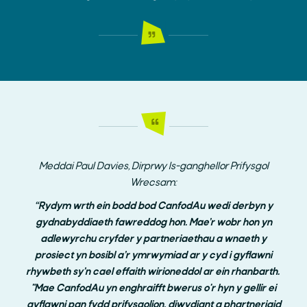
Meddai Paul Davies, Dirprwy Is-ganghellor Prifysgol
Wrecsam:
“Rydym wrth ein bodd bod CanfodAu wedi derbyn y
gydnabyddiaeth fawreddog hon. Mae’r wobr hon yn
adlewyrchu cryfder y partneriaethau a wnaeth y
prosiect yn bosibl a’r ymrwymiad ar y cyd i gyflawni
rhywbeth sy’n cael effaith wirioneddol ar ein rhanbarth.
"Mae CanfodAu yn enghraifft bwerus o'r hyn y gellir ei
gyflawni pan fydd prifysgolion, diwydiant a phartneriaid