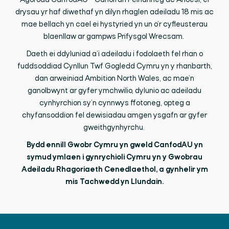
Agorodd CanfodAU - Canolfan Peirianneg ac Arloesi, ei
drysau yr haf diwethaf yn dilyn rhaglen adeiladu 18 mis ac
mae bellach yn cael ei hystyried yn un o’r cyfleusterau
blaenllaw ar gampws Prifysgol Wrecsam.
Daeth ei ddyluniad a’i adeiladu i fodolaeth fel rhan o
fuddsoddiad Cynllun Twf Gogledd Cymru yn y rhanbarth,
dan arweiniad Ambition North Wales, ac mae’n
ganolbwynt ar gyfer ymchwilio, dylunio ac adeiladu
cynhyrchion sy’n cynnwys ffotoneg, opteg a
chyfansoddion fel dewisiadau amgen ysgafn ar gyfer
gweithgynhyrchu.
Bydd ennill Gwobr Cymru yn gweld CanfodAU yn
symud ymlaen i gynrychioli Cymru yn y Gwobrau
Adeiladu Rhagoriaeth Cenedlaethol, a gynhelir ym
mis Tachwedd yn Llundain.