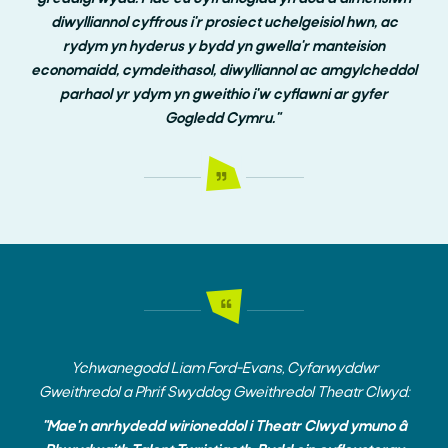
diwylliannol cyffrous i'r prosiect uchelgeisiol hwn, ac
rydym yn hyderus y bydd yn gwella'r manteision
economaidd, cymdeithasol, diwylliannol ac amgylcheddol
parhaol yr ydym yn gweithio i'w cyflawni ar gyfer
Gogledd Cymru."
Ychwanegodd Liam Ford-Evans, Cyfarwyddwr
Gweithredol a Phrif Swyddog Gweithredol Theatr Clwyd:
"Mae'n anrhydedd wirioneddol i Theatr Clwyd ymuno â