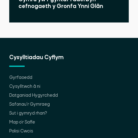
cefnogaeth y Gronfa Ynni Glân
Cysylltiadau Cyflym
Gyrfaoedd
Cysylltwch â ni
Datganiad Hygyrchedd
Safonau'r Gymraeg
Sut i gymryd rhan?
Map o’r Safle
Polisi Cwcis