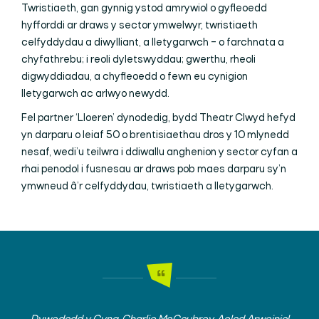
Twristiaeth, gan gynnig ystod amrywiol o gyfleoedd
hyfforddi ar draws y sector ymwelwyr, twristiaeth
celfyddydau a diwylliant, a lletygarwch – o farchnata a
chyfathrebu; i reoli dyletswyddau; gwerthu, rheoli
digwyddiadau, a chyfleoedd o fewn eu cynigion
lletygarwch ac arlwyo newydd.
Fel partner ‘Lloeren’ dynodedig, bydd Theatr Clwyd hefyd
yn darparu o leiaf 50 o brentisiaethau dros y 10 mlynedd
nesaf, wedi’u teilwra i ddiwallu anghenion y sector cyfan a
rhai penodol i fusnesau ar draws pob maes darparu sy’n
ymwneud â’r celfyddydau, twristiaeth a lletygarwch.