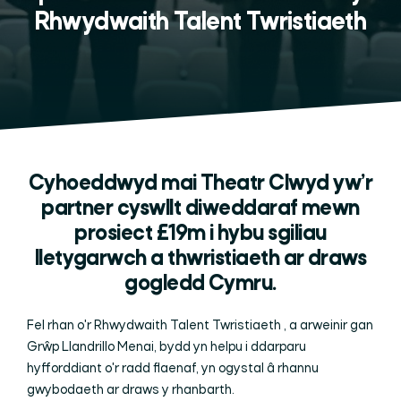
Rhwydwaith Talent Twristiaeth
Cyhoeddwyd mai Theatr Clwyd yw’r
partner cyswllt diweddaraf mewn
prosiect £19m i hybu sgiliau
lletygarwch a thwristiaeth ar draws
gogledd Cymru.
Fel rhan o'r Rhwydwaith Talent Twristiaeth , a arweinir gan
Grŵp Llandrillo Menai, bydd yn helpu i ddarparu
hyfforddiant o'r radd flaenaf, yn ogystal â rhannu
gwybodaeth ar draws y rhanbarth.