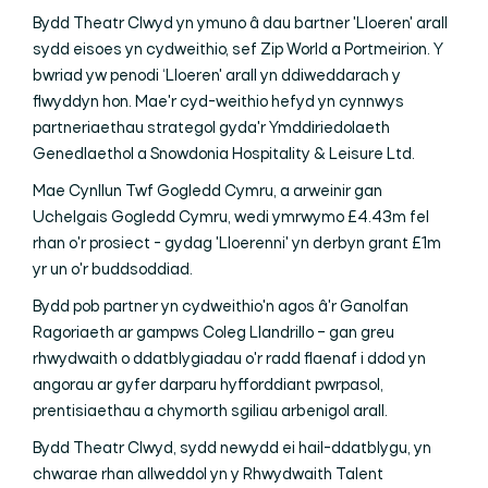
Bydd Theatr Clwyd yn ymuno â dau bartner 'Lloeren' arall
sydd eisoes yn cydweithio, sef Zip World a Portmeirion. Y
bwriad yw penodi ‘Lloeren' arall yn ddiweddarach y
flwyddyn hon. Mae'r cyd-weithio hefyd yn cynnwys
partneriaethau strategol gyda'r Ymddiriedolaeth
Genedlaethol a Snowdonia Hospitality & Leisure Ltd.
Mae Cynllun Twf Gogledd Cymru, a arweinir gan
Uchelgais Gogledd Cymru, wedi ymrwymo £4.43m fel
rhan o'r prosiect - gydag 'Lloerenni' yn derbyn grant £1m
yr un o'r buddsoddiad.
Bydd pob partner yn cydweithio'n agos â'r Ganolfan
Ragoriaeth ar gampws Coleg Llandrillo – gan greu
rhwydwaith o ddatblygiadau o'r radd flaenaf i ddod yn
angorau ar gyfer darparu hyfforddiant pwrpasol,
prentisiaethau a chymorth sgiliau arbenigol arall.
Bydd Theatr Clwyd, sydd newydd ei hail-ddatblygu, yn
chwarae rhan allweddol yn y Rhwydwaith Talent