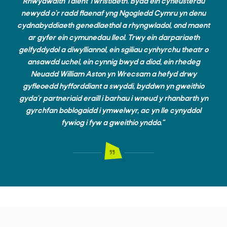
Rhwydwaith Talent Twristiaeth. Bydd ein cyfleusterau
newydd o'r radd flaenaf yng Ngogledd Cymru yn denu
cydnabyddiaeth genedlaethol a rhyngwladol, ond maent
ar gyfer ein cymunedau lleol. Trwy ein darpariaeth
gelfyddydol a diwylliannol, ein sgiliau cynhyrchu theatr o
ansawdd uchel, ein cynnig bwyd a diod, ein rhedeg
Neuadd William Aston yn Wrecsam a hefyd drwy
gyfleoedd hyfforddiant a swyddi, byddwn yn gweithio
gyda'r partneriaid eraill i barhau i wneud y rhanbarth yn
gyrchfan boblogaidd i ymwelwyr, ac yn lle cynyddol
fywiog i fyw a gweithio ynddo."