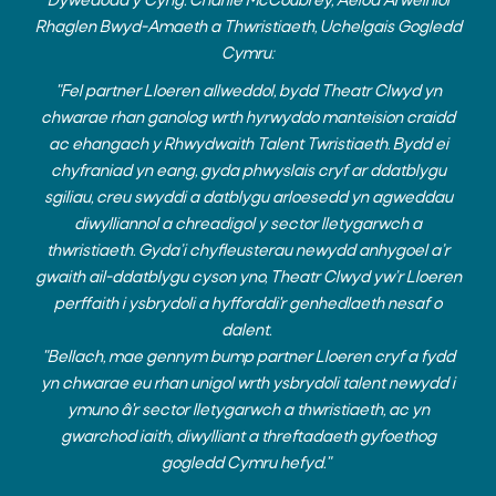
Dywedodd y Cyng. Charlie McCoubrey, Aelod Arweiniol
Rhaglen Bwyd-Amaeth a Thwristiaeth, Uchelgais Gogledd
Cymru:
"Fel partner Lloeren allweddol, bydd Theatr Clwyd yn
chwarae rhan ganolog wrth hyrwyddo manteision craidd
ac ehangach y Rhwydwaith Talent Twristiaeth. Bydd ei
chyfraniad yn eang, gyda phwyslais cryf ar ddatblygu
sgiliau, creu swyddi a datblygu arloesedd yn agweddau
diwylliannol a chreadigol y sector lletygarwch a
thwristiaeth. Gyda’i chyfleusterau newydd anhygoel a’r
gwaith ail-ddatblygu cyson yno, Theatr Clwyd yw’r Lloeren
perffaith i ysbrydoli a hyfforddi'r genhedlaeth nesaf o
dalent.
"Bellach, mae gennym bump partner Lloeren cryf a fydd
yn chwarae eu rhan unigol wrth ysbrydoli talent newydd i
ymuno â'r sector lletygarwch a thwristiaeth, ac yn
gwarchod iaith, diwylliant a threftadaeth gyfoethog
gogledd Cymru hefyd."