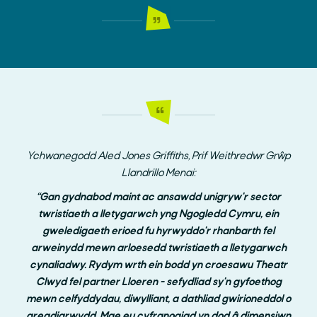
Ychwanegodd Aled Jones Griffiths, Prif Weithredwr Grŵp
Llandrillo Menai:
“G
an gydnabod maint ac ansawdd unigryw'r sector
twristiaeth a lletygarwch yng Ngogledd Cymru, ein
gweledigaeth erioed fu hyrwyddo'r rhanbarth fel
arweinydd mewn arloesedd twristiaeth a lletygarwch
cynaliadwy. Rydym wrth ein bodd yn croesawu Theatr
Clwyd fel partner Lloeren - sefydliad sy'n gyfoethog
mewn celfyddydau, diwylliant, a dathliad gwirioneddol o
greadigrwydd. Mae eu cyfranogiad yn dod â dimensiwn