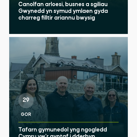
Canolfan arloesi, busnes a sgiliau
Gwynedd yn symud ymlaen gyda
charreg filltir ariannu bwysig
29
GOR
Tafarn gymunedol yng ngogledd
Cymru yw'r gyntaf i dderbyn