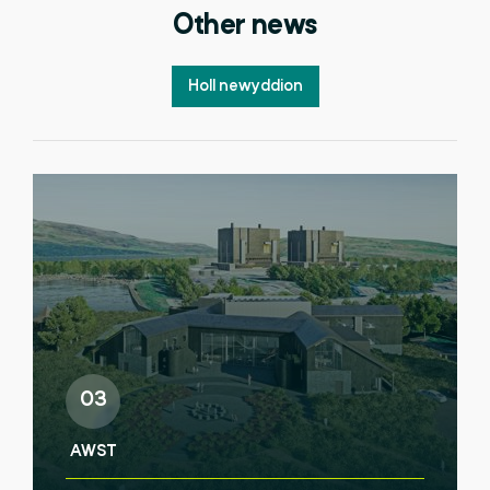
Other news
Holl newyddion
03
AWST