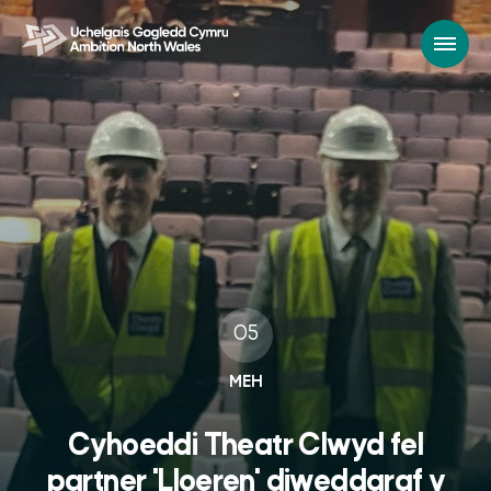
05
MEH
Cyhoeddi Theatr Clwyd fel
partner 'Lloeren' diweddaraf y