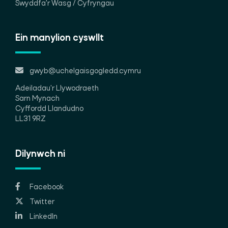
Swyddfa'r Wasg / Cyfryngau
Ein manylion cyswllt
gwyb@uchelgaisgogledd.cymru
Adeiladau'r Llywodraeth
Sarn Mynach
Cyffordd Llandudno
LL31 9RZ
Dilynwch ni
Facebook
Twitter
LinkedIn