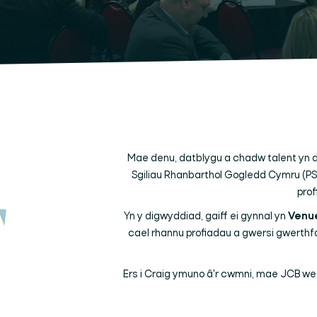
Mae denu, datblygu a chadw talent yn da
Sgiliau Rhanbarthol Gogledd Cymru (PSR
prof
Yn y digwyddiad, gaiff ei gynnal yn
Venue
cael rhannu profiadau a gwersi gwerthf
Ers i Craig ymuno â'r cwmni, mae JCB we