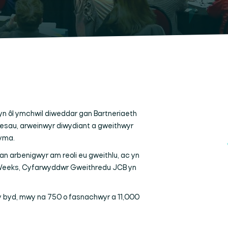
 yn ôl ymchwil diweddar gan Bartneriaeth
snesau, arweinwyr diwydiant a gweithwyr
 yma.
n arbenigwyr am reoli eu gweithlu, ac yn
ig Weeks, Cyfarwyddwr Gweithredu JCB yn
 y byd, mwy na 750 o fasnachwyr a 11,000