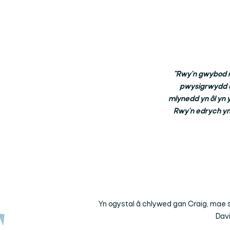
"Rwy'n gwybod m
pwysigrwydd da
mlynedd yn ôl yn y
Rwy'n edrych ym
Yn ogystal â chlywed gan Craig, mae 
Davi