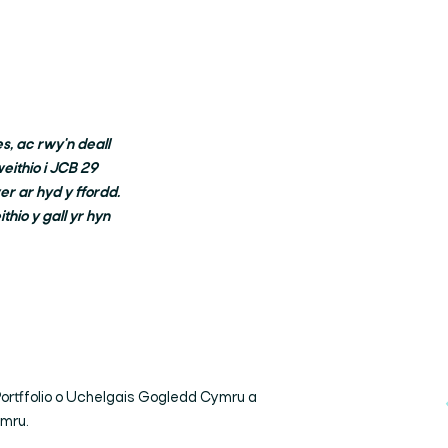
, ac rwy'n deall
eithio i JCB 29
er ar hyd y ffordd.
io y gall yr hyn
ortffolio o Uchelgais Gogledd Cymru a
ymru.