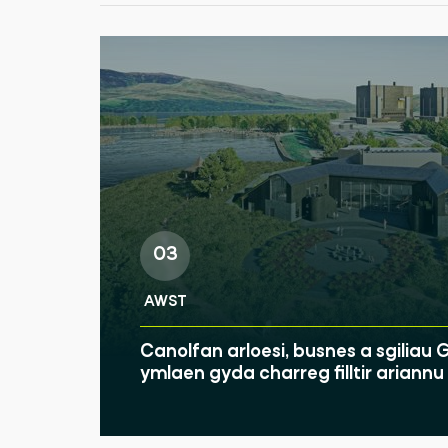
03
AWST
Canolfan arloesi, busnes a sgilia
ymlaen gyda charreg filltir ariann