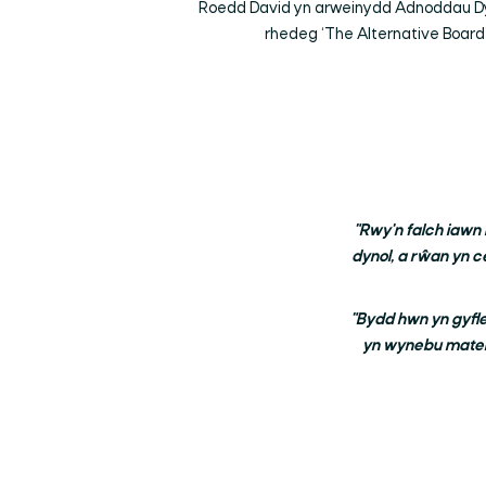
Roedd David yn arweinydd Adnoddau Dynol
rhedeg ‘The Alternative Board
"Rwy'n falch iawn
dynol, a rŵan yn 
"Bydd hwn yn gyfle
yn wynebu materio