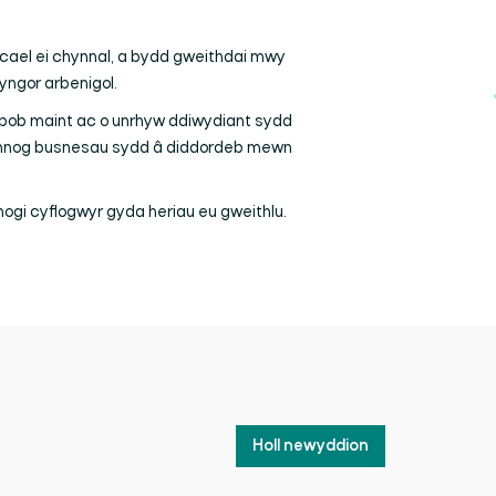
 cael ei chynnal, a bydd gweithdai mwy
cyngor arbenigol.
o bob maint ac o unrhyw ddiwydiant sydd
n annog busnesau sydd â diddordeb mewn
ogi cyflogwyr gyda heriau eu gweithlu.
Holl newyddion