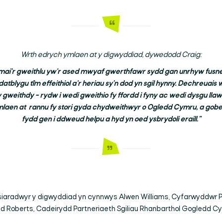
Wrth edrych ymlaen at y digwyddiad, dywedodd Craig:
ai'r gweithlu yw'r ased mwyaf gwerthfawr sydd gan unrhyw fusnes
tblygu tîm effeithiol a'r heriau sy'n dod yn sgil hynny. Dechreuais w
 gweithdy – rydw i wedi gweithio fy ffordd i fyny ac wedi dysgu llaw
laen at rannu fy stori gyda chydweithwyr o Ogledd Cymru, a gobeith
fydd gen i ddweud helpu a hyd yn oed ysbrydoli eraill."
siaradwyr y digwyddiad yn cynnwys Alwen Williams, Cyfarwyddwr P
d Roberts, Cadeirydd Partneriaeth Sgiliau Rhanbarthol Gogledd C