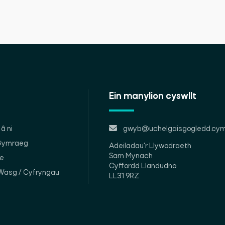
Ein manylion cyswllt
â ni
gwyb@uchelgaisgogledd.cym
 Gymraeg
Adeiladau'r Llywodraeth
Sarn Mynach
le
Cyffordd Llandudno
Wasg / Cyfryngau
LL31 9RZ