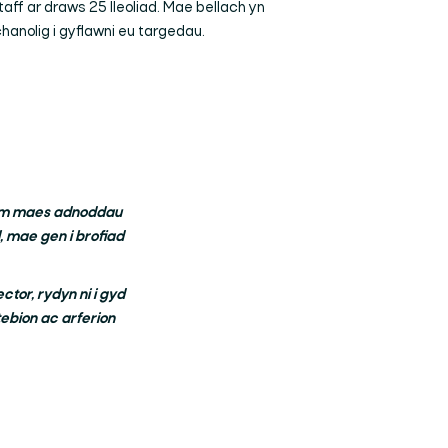
aff ar draws 25 lleoliad. Mae bellach yn
anolig i gyflawni eu targedau.
o ym maes adnoddau
 mae gen i brofiad
tor, rydyn ni i gyd
tebion ac arferion