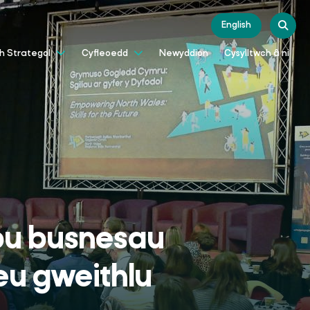
English
Newyddion
Cysylltwch â ni
th Strategol
Cyfleoedd
pu busnesau
eu gweithlu