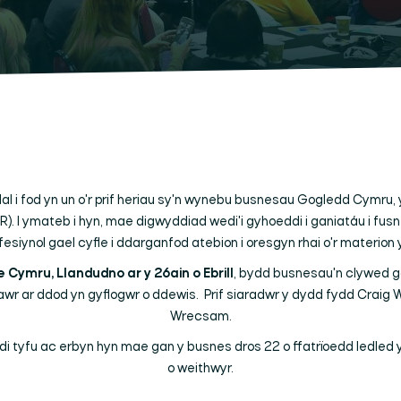
l i fod yn un o'r prif heriau sy'n wynebu busnesau Gogledd Cymru,
). I ymateb i hyn, mae digwyddiad wedi'i gyhoeddi i ganiatáu i fu
fesiynol gael cyfle i ddarganfod atebion i oresgyn rhai o'r materion
 Cymru, Llandudno ar y 26ain o Ebrill
, bydd busnesau'n clywed ga
awr ar ddod yn gyflogwr o ddewis. Prif siaradwr y dydd fydd Cra
Wrecsam.
di tyfu ac erbyn hyn mae gan y busnes dros 22 o ffatrïoedd ledled
o weithwyr.