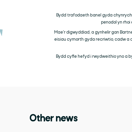
Bydd trafodaeth banel gyda chynrychio
penodol yn rhoi 
Mae'r digwyddiad, a gynhelir gan Bartn
eisiau cymorth gyda recriwtio, cadw a
Bydd cyfle hefyd i rwydweithio yno a 
Other news