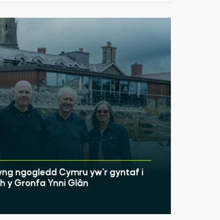
ng ngogledd Cymru yw'r gyntaf i
 y Gronfa Ynni Glân