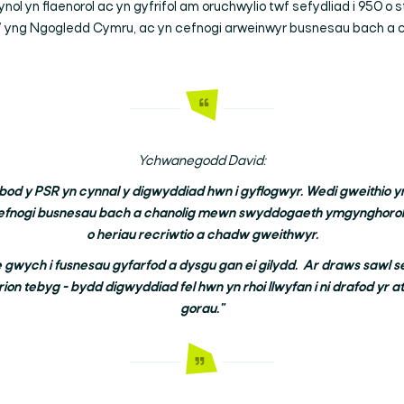
 yn flaenorol ac yn gyfrifol am oruchwylio twf sefydliad i 950 o st
’ yng Ngogledd Cymru, ac yn cefnogi arweinwyr busnesau bach a ch
Ychwanegodd David:
 bod y PSR yn cynnal y digwyddiad hwn i gyflogwyr. Wedi gweithi
cefnogi busnesau bach a chanolig mewn swyddogaeth ymgynghorol,
o heriau recriwtio a chadw gweithwyr.
 gwych i fusnesau gyfarfod a dysgu gan ei gilydd. Ar draws sawl sec
n tebyg - bydd digwyddiad fel hwn yn rhoi llwyfan i ni drafod yr a
Chwilio
gorau."