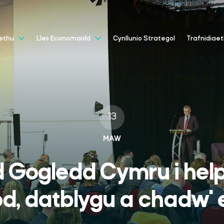
Cynllunio Strategol
aethu
Lles Economaidd
Trafnidiae
13
MAW
 Gogledd Cymru i hel
d, datblygu a chadw' 