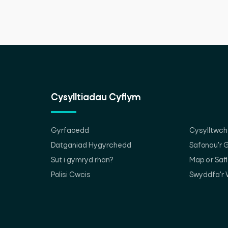
Cysylltiadau Cyflym
Gyrfaoedd
Cysylltwch 
Datganiad Hygyrchedd
Safonau'r
Sut i gymryd rhan?
Map o’r Saf
Polisi Cwcis
Swyddfa'r 