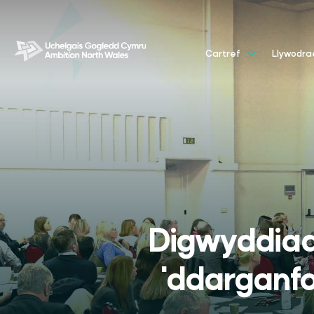
Cartref
Llywodr
Digwyddiad
'ddarganfo