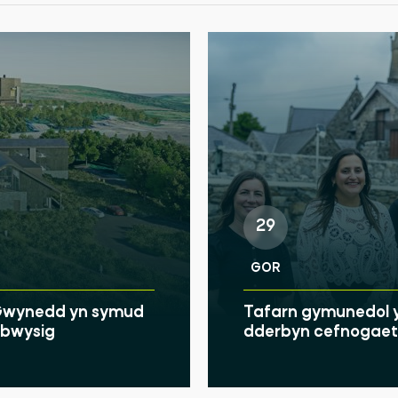
29
GOR
u Gwynedd yn symud
Tafarn gymunedol y
u bwysig
dderbyn cefnogaeth