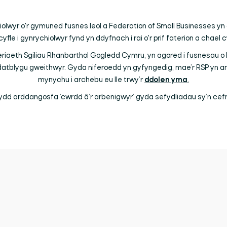
lwyr o'r gymuned fusnes leol a Federation of Small Businesses yn
cyfle i gynrychiolwyr fynd yn ddyfnach i rai o'r prif faterion a chael 
eriaeth Sgiliau Rhanbarthol Gogledd Cymru, yn agored i fusnesau 
 datblygu gweithwyr. Gyda niferoedd yn gyfyngedig, mae’r RSP y
mynychu i archebu eu lle trwy’r
ddolen yma
.
bydd arddangosfa ‘cwrdd â’r arbenigwyr’ gyda sefydliadau sy’n cefn