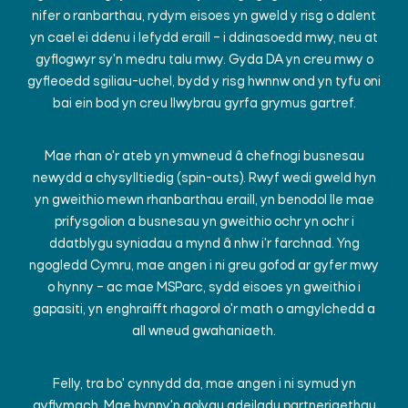
nifer o ranbarthau, rydym eisoes yn gweld y risg o dalent
yn cael ei ddenu i lefydd eraill – i ddinasoedd mwy, neu at
gyflogwyr sy'n medru talu mwy. Gyda DA yn creu mwy o
gyfleoedd sgiliau-uchel, bydd y risg hwnnw ond yn tyfu oni
bai ein bod yn creu llwybrau gyrfa grymus gartref.
Mae rhan o'r ateb yn ymwneud â chefnogi busnesau
newydd a chysylltiedig (spin-outs). Rwyf wedi gweld hyn
yn gweithio mewn rhanbarthau eraill, yn benodol lle mae
prifysgolion a busnesau yn gweithio ochr yn ochr i
ddatblygu syniadau a mynd â nhw i'r farchnad. Yng
ngogledd Cymru, mae angen i ni greu gofod ar gyfer mwy
o hynny – ac mae MSParc, sydd eisoes yn gweithio i
gapasiti, yn enghraifft rhagorol o'r math o amgylchedd a
all wneud gwahaniaeth.
Felly, tra bo' cynnydd da, mae angen i ni symud yn
gyflymach. Mae hynny'n golygu adeiladu partneriaethau