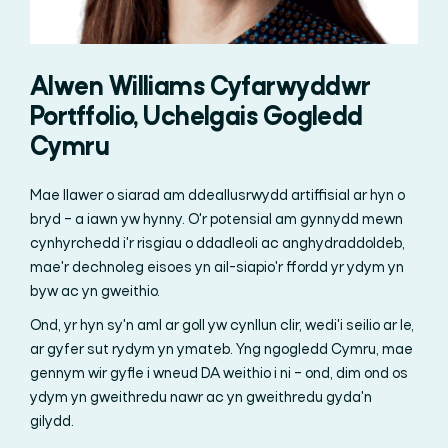
Alwen Williams Cyfarwyddwr
Portffolio, Uchelgais Gogledd
Cymru
Mae llawer o siarad am ddeallusrwydd artiffisial ar hyn o
bryd – a iawn yw hynny. O'r potensial am gynnydd mewn
cynhyrchedd i'r risgiau o ddadleoli ac anghydraddoldeb,
mae'r dechnoleg eisoes yn ail-siapio'r ffordd yr ydym yn
byw ac yn gweithio.
Ond, yr hyn sy'n aml ar goll yw cynllun clir, wedi'i seilio ar le,
ar gyfer sut rydym yn ymateb. Yng ngogledd Cymru, mae
gennym wir gyfle i wneud DA weithio i ni – ond, dim ond os
ydym yn gweithredu nawr ac yn gweithredu gyda'n
gilydd.