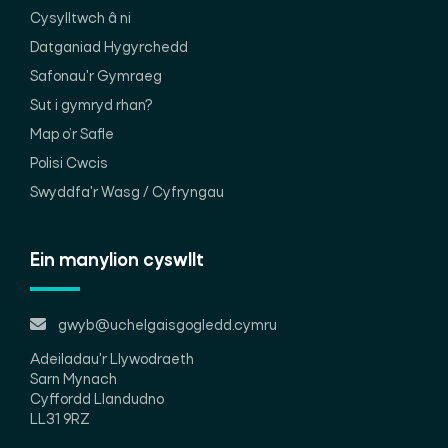
Cysylltwch â ni
Datganiad Hygyrchedd
Safonau'r Gymraeg
Sut i gymryd rhan?
Map o’r Safle
Polisi Cwcis
Swyddfa'r Wasg / Cyfryngau
Ein manylion cyswllt
gwyb@uchelgaisgogledd.cymru
Adeiladau'r Llywodraeth
Sarn Mynach
Cyffordd Llandudno
LL31 9RZ