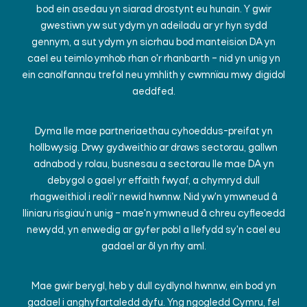
bod ein asedau yn siarad drostynt eu hunain. Y gwir
gwestiwn yw sut ydym yn adeiladu ar yr hyn sydd
gennym, a sut ydym yn sicrhau bod manteision DA yn
cael eu teimlo ymhob rhan o'r rhanbarth – nid yn unig yn
ein canolfannau trefol neu ymhlith y cwmnïau mwy digidol
aeddfed.
Dyma lle mae partneriaethau cyhoeddus-preifat yn
hollbwysig. Drwy gydweithio ar draws sectorau, gallwn
adnabod y rolau, busnesau a sectorau lle mae DA yn
debygol o gael yr effaith fwyaf, a chymryd dull
rhagweithiol i reoli'r newid hwnnw. Nid yw'n ymwneud â
lliniaru risgiau’n unig – mae'n ymwneud â chreu cyfleoedd
newydd, yn enwedig ar gyfer pobl a llefydd sy'n cael eu
gadael ar ôl yn rhy aml.
Mae gwir berygl, heb y dull cydlynol hwnnw, ein bod yn
gadael i anghyfartaledd dyfu. Yng ngogledd Cymru, fel