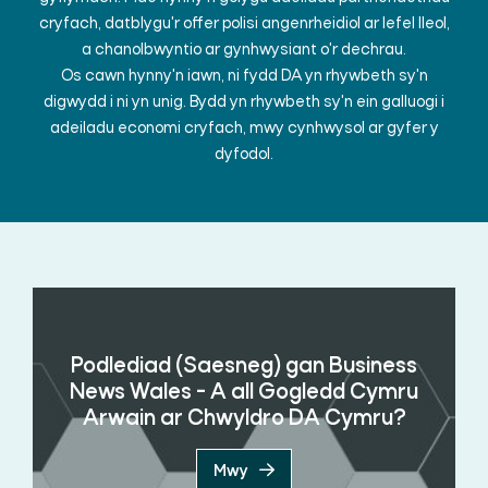
cryfach, datblygu'r offer polisi angenrheidiol ar lefel lleol,
a chanolbwyntio ar gynhwysiant o'r dechrau.
Os cawn hynny'n iawn, ni fydd DA yn rhywbeth sy'n
digwydd i ni yn unig. Bydd yn rhywbeth sy'n ein galluogi i
adeiladu economi cryfach, mwy cynhwysol ar gyfer y
dyfodol.
Podlediad (Saesneg) gan Business
News Wales - A all Gogledd Cymru
Arwain ar Chwyldro DA Cymru?
Mwy