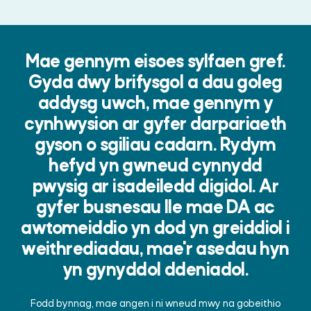
Mae gennym eisoes sylfaen gref.
Gyda dwy brifysgol a dau goleg
addysg uwch, mae gennym y
cynhwysion ar gyfer darpariaeth
gyson o sgiliau cadarn. Rydym
hefyd yn gwneud cynnydd
pwysig ar isadeiledd digidol. Ar
gyfer busnesau lle mae DA ac
awtomeiddio yn dod yn greiddiol i
weithrediadau, mae'r asedau hyn
yn gynyddol ddeniadol.
Fodd bynnag, mae angen i ni wneud mwy na gobeithio