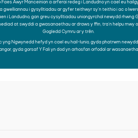
o Faes Awyr Manceinion a arferai redeg i Landudno yn cael eu hailg
a gwelliannau i gysylltiadau ar gyfer teithwyr sy’n teithio i ac o Iw
n i Landudno, gan greu cysylltiadau uniongyrchol newydd rhwng 
ynediad at swyddi a gwasanaethau ar draws y ffin, tra’n helpu mwy 
Gogledd Cymru ar y trên.
 yng Ngwynedd hefyd yn cael eu hail-lunio, gyda phatrwm newydd w
ngor, gyda gorsaf Y Fali yn dod yn arhosfan orfodol ar wasanaeth