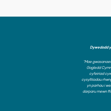
Dywedodd y C
“Mae gwasanaeth
Gogledd Cymru 
cyfeiriad cyw
cysylltiadau rhw
yn parhau i we
darparu mewn ffor