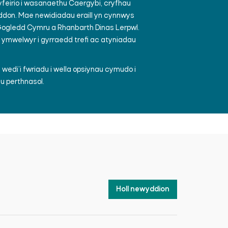
yfeirio i wasanaethu Caergybi, cryfhau
erddon. Mae newidiadau eraill yn cynnwys
Gogledd Cymru a Rhanbarth Dinas Lerpwl.
o ymwelwyr i gyrraedd trefi ac atyniadau
edi’i fwriadu i wella opsiynau cymudo i
au perthnasol.
Holl newyddion