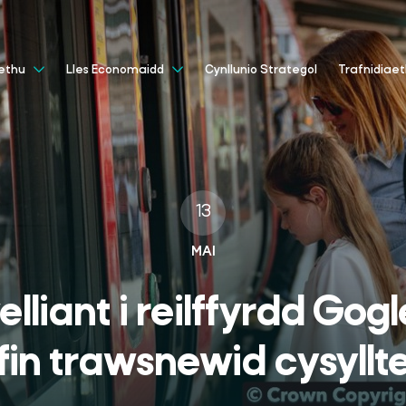
Cynllunio Strategol
aethu
Lles Economaidd
Trafnidiae
13
MAI
lliant i reilffyrdd Gog
fin trawsnewid cysyllt