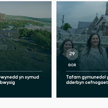
29
GOR
u Gwynedd yn symud
Tafarn gymunedol y
u bwysig
dderbyn cefnogaeth