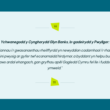
Ychwanegodd y Cynghorydd Glyn Banks, Is-gadeirydd y Pwyllgor:
iannau i’r gwasanaethau rheilffyrdd yn newyddion cadarnhaol i’r rha
ini pwysig ar gyfer twf economaidd hirdymor, a byddant yn helpu bus
ws ardal ehangach, gan gryfhau apêl Gogledd Cymru fel lle i fuddso
ymweld.”
Chwilio