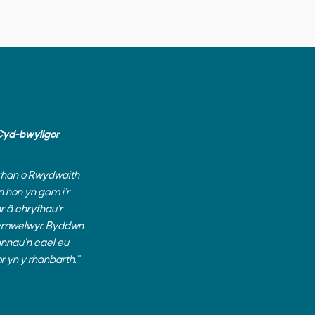
 Cyd-bwyllgor
rhan o Rwydwaith
 hon yn gam i’r
r â chryfhau’r
 ymwelwyr. Byddwn
annau’n cael eu
r yn y rhanbarth.”