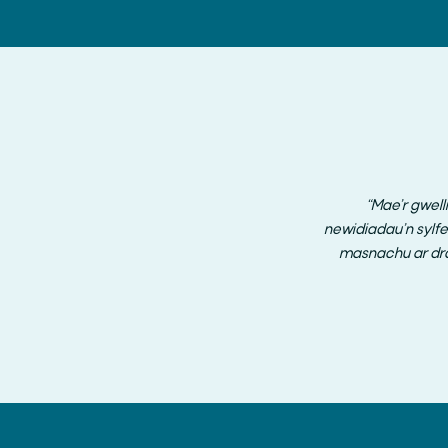
“Mae’r gwell
newidiadau’n sylfe
masnachu ar dra