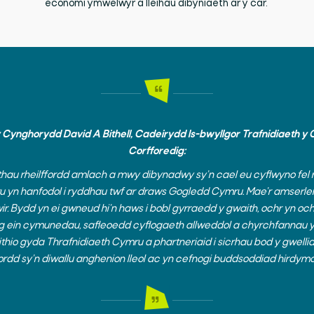
economi ymwelwyr a lleihau dibyniaeth ar y car.
ynghorydd David A Bithell, Cadeirydd Is-bwyllgor Trafnidiaeth y
Corfforedig:
au rheilffordd amlach a mwy dibynadwy sy’n cael eu cyflwyno fel 
yn hanfodol i ryddhau twf ar draws Gogledd Cymru. Mae’r amserlen
ir. Bydd yn ei gwneud hi’n haws i bobl gyrraedd y gwaith, ochr yn och
ng ein cymunedau, safleoedd cyflogaeth allweddol a chyrchfannau
ithio gyda Thrafnidiaeth Cymru a phartneriaid i sicrhau bod y gwelli
dd sy’n diwallu anghenion lleol ac yn cefnogi buddsoddiad hirdymo