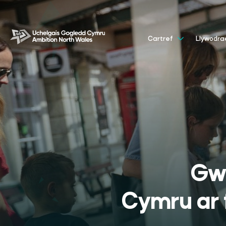
Cartref
Llywodr
Gwe
Cymru ar 