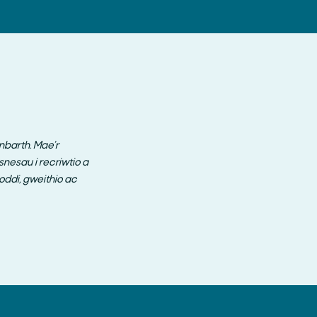
nbarth. Mae’r
nesau i recriwtio a
ddi, gweithio ac