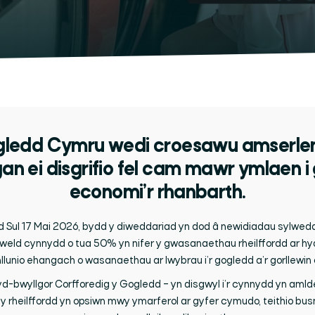
ledd Cymru wedi croesawu amserlen
an ei disgrifio fel cam mawr ymlaen i 
economi’r rhanbarth.
d Sul 17 Mai 2026, bydd y diweddariad yn dod â newidiadau sylwedd
weld cynnydd o tua 50% yn nifer y gwasanaethau rheilffordd ar hy
nllunio ehangach o wasanaethau ar lwybrau i’r gogledd a’r gorllewi
bwyllgor Corfforedig y Gogledd – yn disgwyl i’r cynnydd yn amlde
 rheilffordd yn opsiwn mwy ymarferol ar gyfer cymudo, teithio bus