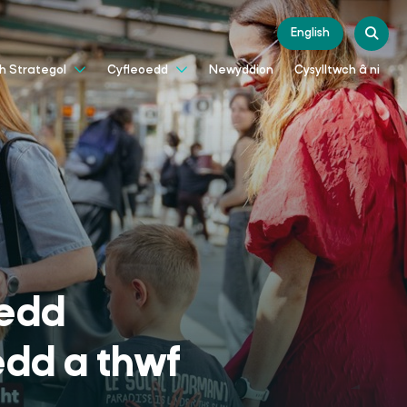
English
Newyddion
Cysylltwch â ni
th Strategol
Cyfleoedd
ledd
edd a thwf