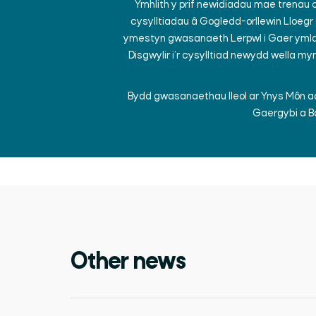
Ymhlith y prif newidiadau mae trenau 
cysylltiadau â Gogledd-orllewin Lloegr 
ymestyn gwasanaeth Lerpwl i Gaer ymlae
Disgwylir i’r cysylltiad newydd wella m
Bydd gwasanaethau lleol ar Ynys Môn ac
Gaergybi a Ba
Other news