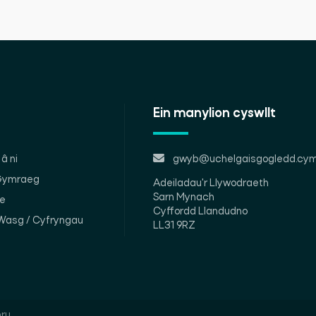
Ein manylion cyswllt
â ni
gwyb@uchelgaisgogledd.cym
 Gymraeg
Adeiladau'r Llywodraeth
Sarn Mynach
le
Cyffordd Llandudno
Wasg / Cyfryngau
LL31 9RZ
ru