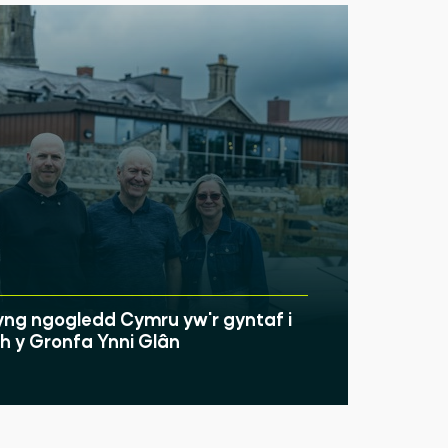
ng ngogledd Cymru yw'r gyntaf i
 y Gronfa Ynni Glân