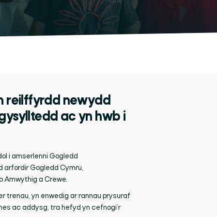
 reilffyrdd newydd
gysylltedd ac yn hwb i
ol i amserlenni Gogledd
d arfordir Gogledd Cymru,
n o Amwythig a Crewe.
r trenau, yn enwedig ar rannau prysuraf
nes ac addysg, tra hefyd yn cefnogi’r