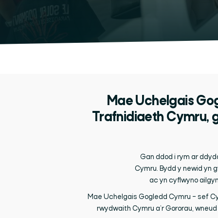
Mae Uchelgais Gog
Trafnidiaeth Cymru, g
Gan ddod i rym ar ddyd
Cymru. Bydd y newid yn g
ac yn cyflwyno ailgy
Mae Uchelgais Gogledd Cymru – sef Cyd-
rwydwaith Cymru a’r Gororau, wneud y