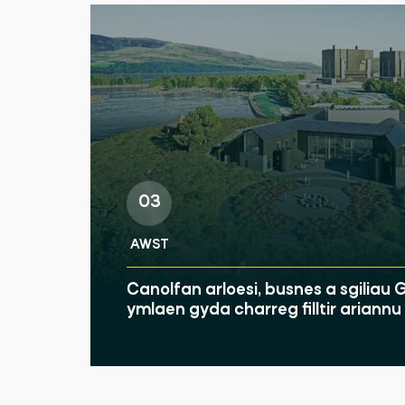
03
AWST
Canolfan arloesi, busnes a sgilia
ymlaen gyda charreg filltir ariann