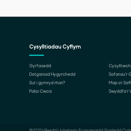
Cysylltiadau Cyflym
Gyrfaoedd
Cysylltwch 
Datganiad Hygyrchedd
Safonau'r
Sut i gymryd rhan?
Map o’r Saf
Polisi Cwcis
Swyddfa'r 
©2026 Bwrdd Uchelgais Economaidd Gogledd Cym