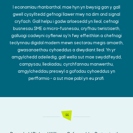
I economïau rhanbarthol, mae hyn yn bwysig gan y gall
gwell cysylltedd gefnogi llawer mwy na dim ond signal
cryfach. Gall helpu i gadw arloesedd yn lleol, cefnogi
busnesau SME a micro-fusnesau, cryfhau twristiaeth,
galluogi cadwyni cyflenwi sy'n fwy effeithlon a chefnogi
teclynnau digidol modern mewn sectorau megis amaeth,
gwasanaethau cyhoeddus a diwydiant lleol. Yn yr
amgylchedd adeiledig, gall wella sut mae swyddfeydd,
campysau, lleoliadau, cyrchfannau manwerthu,
amgylcheddau preswyl a gofodau cyhoeddus yn
perfformio - a sut mae pobl yn eu profi.