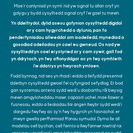
Mae'r canlyniad yn syml: nid yw signal tu allan cryf yn
golygu y bydd cysylltedd signal cryf i'w gael tu mewn.
Yn ddelfrydol, dylid asesu gofynion cysylltedd digidol
ar y cam hygyrchedd a dylunio, pan fo
penderfyniadau allweddol am isadeiledd, mynediad a
gosodiad adeiladau yn cael eu gwneud. Os nad yw
cysylltedd yn cael ei ystyried ar y cam cywir, gall fod
yn ddrytach, yn fwy aflonyddgar ac yn fwy cymhleth
i'w ddatrys yn hwyrach ymlaen.
Fodd bynnag, nid oes yn rhaid i eiddo a llefydd presennol
dderbyn cysylltedd gwael fel cyfyngiad sefydlog. Er bod
gan systemau antena sydd wedi'u dosbarthu rôl bwysig
mewn amgylcheddau mawr, capasiti uchel, mae llawer o
fusnesau, eiddo a lleoliadau llai angen llwybr sydd wedi'i
dargedu fwyfwy ac sy'n fwy hygyrch yn fasnachol, er
mwyn gwella perfformiad ffonau symudol. Dyma lle all
modelau cell bychan, cell femto a llwyfannwr niwtral roi