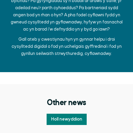
bylchau? Pa gyfyngiadau sy'n bodoli ar draws y safle, yr
adeilad neu'r parth cyhoeddus? Pa bartneriaid sydd
angen bod yn rhan o hyn?
A pha fodel cyflawni fydd yn
gwneud cysylltedd yn gyflawnadwy, hyfyw yn fasnachol
ac yn barod i'w defnyddio yn y byd go iawn?
Gall ateb y cwestiynau hyn yn gynnar helpu i droi
cysylltedd digidol o fod yn uchelgais gyffredinol i fod yn
gynllun seilwaith strwythuredig, cyflawnadwy.
Other news
Holl newyddion