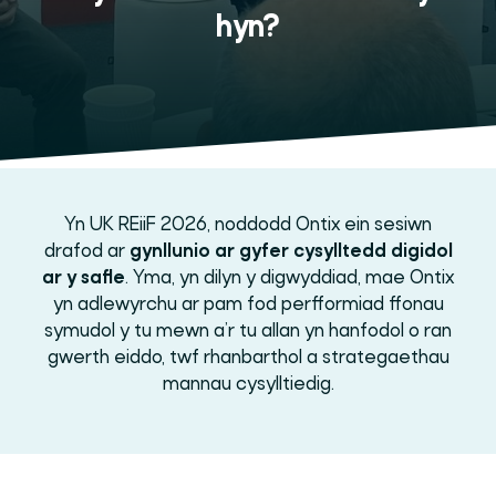
hyn?
Yn UK REiiF 2026, noddodd Ontix ein sesiwn
drafod ar
gynllunio ar gyfer cysylltedd digidol
ar y safle
. Yma, yn dilyn y digwyddiad, mae Ontix
yn adlewyrchu ar pam fod perfformiad ffonau
symudol y tu mewn a’r tu allan yn hanfodol o ran
gwerth eiddo, twf rhanbarthol a strategaethau
mannau cysylltiedig.