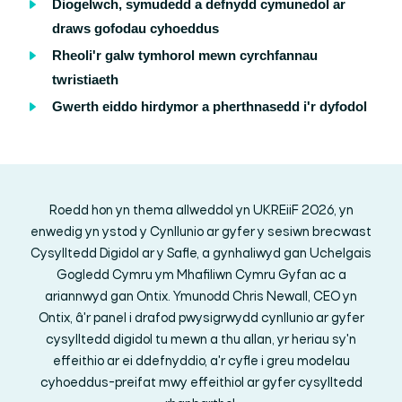
Diogelwch, symudedd a defnydd cymunedol ar
draws gofodau cyhoeddus
Rheoli'r galw tymhorol mewn cyrchfannau
twristiaeth
Gwerth eiddo hirdymor a pherthnasedd i'r dyfodol
Roedd hon yn thema allweddol yn UKREiiF 2026, yn
enwedig yn ystod y Cynllunio ar gyfer y sesiwn brecwast
Cysylltedd Digidol ar y Safle, a gynhaliwyd gan Uchelgais
Gogledd Cymru ym Mhafiliwn Cymru Gyfan ac a
ariannwyd gan Ontix. Ymunodd Chris Newall, CEO yn
Ontix, â'r panel i drafod pwysigrwydd cynllunio ar gyfer
cysylltedd digidol tu mewn a thu allan, yr heriau sy'n
effeithio ar ei ddefnyddio, a'r cyfle i greu modelau
cyhoeddus-preifat mwy effeithiol ar gyfer cysylltedd