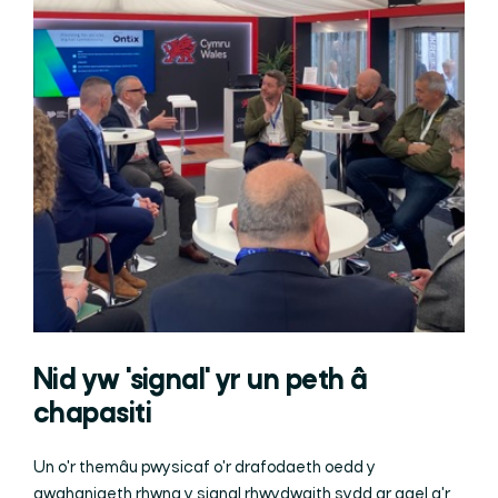
Nid yw 'signal' yr un peth â
chapasiti
Un o'r themâu pwysicaf o'r drafodaeth oedd y
gwahaniaeth rhwng y signal rhwydwaith sydd ar gael a'r