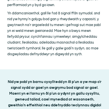
perfformiad yn y byd go iawn.
Yn ddamcaniaethol, gall lle fod â signal ffôn symudol, ond
nid yw hynny'n golygu bod gan y rhwydwaith y capasiti, y
gwytnwch na'r argaeledd tu mewn i gefnogi sut mae pobl
yn ei weld mewn gwirionedd. Mae hyn o bwys mewn
llefydd prysur, cyrchfannau i ymwelwyr, amgylcheddau
cludiant, lleoliadau, adeiladau masnachol a lleoliadau
twristiaeth tymhorol, lle gall y galw godi'n sydyn, ac mae
disgwyliadau defnyddwyr yn digwydd yn syth.
Nid yw pobl yn barnu cysylltedd yn ôl p'un a yw map o’r
signal sydd ar gael yn awgrymu bod signal ar gael.
Maent yn ei farnu yn ôl p'un a ydynt yn gallu cysylltu,
gwneud taliad, cael mynediad at wasanaeth,
gweithio'n effeithiol neu ddefnyddio teclynnau digidol