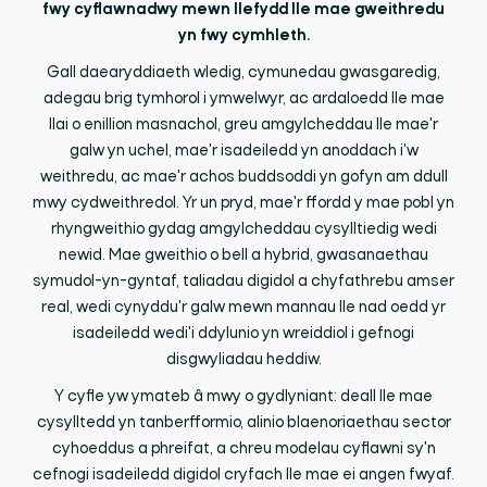
fwy cyflawnadwy mewn llefydd lle mae gweithredu
yn fwy cymhleth.
Gall daearyddiaeth wledig, cymunedau gwasgaredig,
adegau brig tymhorol i ymwelwyr, ac ardaloedd lle mae
llai o enillion masnachol, greu amgylcheddau lle mae'r
galw yn uchel, mae'r isadeiledd yn anoddach i'w
weithredu, ac mae'r achos buddsoddi yn gofyn am ddull
mwy cydweithredol. Yr un pryd, mae'r ffordd y mae pobl yn
rhyngweithio gydag amgylcheddau cysylltiedig wedi
newid. Mae gweithio o bell a hybrid, gwasanaethau
symudol-yn-gyntaf, taliadau digidol a chyfathrebu amser
real, wedi cynyddu'r galw mewn mannau lle nad oedd yr
isadeiledd wedi'i ddylunio yn wreiddiol i gefnogi
disgwyliadau heddiw.
Y cyfle yw ymateb â mwy o gydlyniant: deall lle mae
cysylltedd yn tanberfformio, alinio blaenoriaethau sector
cyhoeddus a phreifat, a chreu modelau cyflawni sy'n
cefnogi isadeiledd digidol cryfach lle mae ei angen fwyaf.