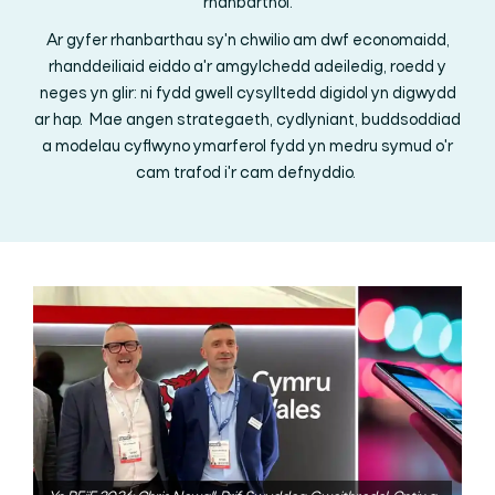
rhanbarthol.
Ar gyfer rhanbarthau sy'n chwilio am dwf economaidd,
rhanddeiliaid eiddo a'r amgylchedd adeiledig, roedd y
neges yn glir: ni fydd gwell cysylltedd digidol yn digwydd
ar hap. Mae angen strategaeth, cydlyniant, buddsoddiad
a modelau cyflwyno ymarferol fydd yn medru symud o'r
cam trafod i'r cam defnyddio.