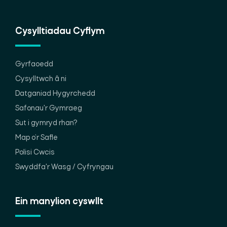
Cysylltiadau Cyflym
Gyrfaoedd
Cysylltwch â ni
Datganiad Hygyrchedd
Safonau'r Gymraeg
Sut i gymryd rhan?
Map o’r Safle
Polisi Cwcis
Swyddfa'r Wasg / Cyfryngau
Ein manylion cyswllt