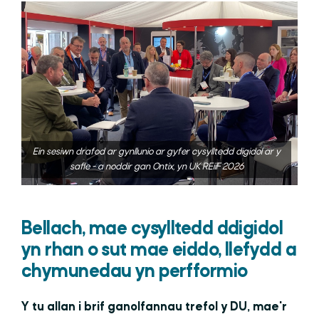
Ein sesiwn drafod ar gynllunio ar gyfer cysylltedd digidol ar y
safle - a noddir gan Ontix, yn UK REiiF 2026
Bellach, mae cysylltedd ddigidol
yn rhan o sut mae eiddo, llefydd a
chymunedau yn perfformio
Y tu allan i brif ganolfannau trefol y DU, mae'r