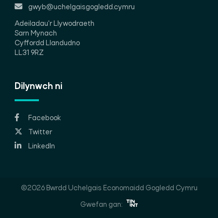
gwyb@uchelgaisgogledd.cymru
Adeiladau'r Llywodraeth
Sarn Mynach
Cyffordd Llandudno
LL31 9RZ
Dilynwch ni
Facebook
Twitter
LinkedIn
©2026 Bwrdd Uchelgais Economaidd Gogledd Cymru
Gwefan gan: