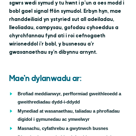
sgwrs wedi symud y tu hwnt i p'un a oes modd i
bobl gael signal ffôn symudol. Erbyn hyn, mae
rhanddeiliaid yn ystyried sut all adeiladau,
lleoliadau, campysau, gofodau cyhoeddus a
chyrchfannau fynd ati i roi cefnogaeth
wirioneddol i'r bobl, y busnesau a'r
gwasanaethau sy'n dibynnu arnynt.
Mae'n dylanwadu ar:
Brofiad meddianwyr, perfformiad gweithleoedd a
gweithrediadau dydd-i-ddydd
Mynediad at wasanaethau, taliadau a phrofiadau
digidol i gymunedau ac ymwelwyr
Masnachu, cyfathrebu a gwytnwch busnes