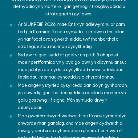
defnyddio yn ymarferol, gan gefnogi'r trosglwyddiad o
strategaeth i gyflawni.
Ar ôl UKREiiF 2026, mae Ontix yn adlewyrchu ar pam
fod perfformiad ffonau symudol tu mewn a thu allan
yn hanfodol o ran gwerth eiddo, twf rhanbarthol a
strategaethau mannau cysylltiedig.
Nid yw'r signal sydd ar gael yr un peth â chapasiti:
mae'r perfformiad yn y byd go iawn yn dibynnu ar sut
mae pobl yn defnyddio cysylltedd mewn adeiladau,
lleoliadau, mannau cyhoeddus a chyrchfannau.
Mae angen ystyried cysylltedd dan do yn gynharach,
yn enwedig gan fod deunyddiau adeiladu modern yn
gallu gostwng llif signal ffôn symudol drwy'r
deunyddiau.
Mae gweithredwyr rhwydweithiau ffonau symudol yn
chwarae rhan ganolog, ond mae angen cydweithio
rhwng y sectorau cyhoeddus a phreifat er mwyn i'r