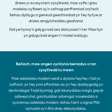
draws yr ecosystem cysylltedd, mae cyfle i greu
modelau cyflawni sy'n cefnogi perfformiad cryfach,
lleihau dyblygu a gwneud gweithrediad yn fwy hyfyw ar
draws amgylcheddau gwahanol.
Nid yw hynny'n golygu nad oes datrysiad i'r her. Mae hyn
yn golygu bod angen i'r model esblygu.
Bellach, mae angen cynllunio bwriadus o ran
cysylltedd tu mewn
Mae adeiladau modern wedi'u dylunio fwyfwy i fod yn
saffach, yn fwy ynni effeithlon ac yn fwy datblygedig yn
dechnolegol. Fodd bynnag, gall deunyddiau megis gwydr
adlewyrchol, gorchuddion arbenigol, insiwleiddio a
systemau adeiladu modern, leihau faint o signal ffôn
symudol sy'n llifo drwy ddeunyddiau.