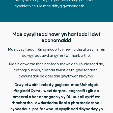
defnydd fod yn fwy hyfyw mewn amgylcheddau
cymhleth neu lle mae diffyg gwasanaeth.
Mae cysylltedd nawr yn hanfodol i dwf
economaidd
Mae cysylltedd ffôn symudol tu mewn a thu allan yn elfen
ddi-gyfaddawd ar gyfer twf rhanbarthol.
Mae'n chwarae rhan hanfodol mewn denu buddsoddiad,
cefnogi busnes, cryfhau twristiaeth, gwasanaethu
cymunedau ac adeiladu gwytnwch hirdymor.
Drwy ei waith ledled y gogledd, mae Uchelgais
Gogledd Cymru wedi darparu enghraifft glir ac
amserol o her ehangach yn y DU: sut all cyrff twf
rhanbarthol, awdurdodau lleol a phartneriaethau
cyhoeddus-preifat wneud cysylltedd dibynadwy yn