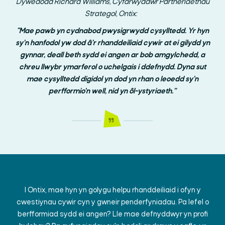
Dywedodd Richard Williams, Cyfarwyddwr Partneriaethau
Strategol, Ontix:
"Mae pawb yn cydnabod pwysigrwydd cysylltedd. Yr hyn
sy’n hanfodol yw dod â’r rhanddeiliaid cywir at ei gilydd yn
gynnar, deall beth sydd ei angen ar bob amgylchedd, a
chreu llwybr ymarferol o uchelgais i ddefnydd. Dyna sut
mae cysylltedd digidol yn dod yn rhan o leoedd sy’n
perfformio’n well, nid yn ôl-ystyriaeth.”
I Ontix, mae hyn yn golygu helpu rhanddeiliaid i ofyn y
cwestiynau cywir cyn y gwneir penderfyniadau. Pa lefel o
berfformiad sydd ei angen? Lle mae defnyddwyr yn profi