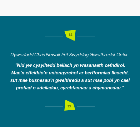
Dywedodd Chris Newall, Prif Swyddog Gweithredol, Ontix:
Nid yw cysylltedd bellach yn wasanaeth cefndirol.
“
Mae’n effeithio’n uniongyrchol ar berfformiad lleoedd,
sut mae busnesau’n gweithredu a sut mae pobl yn cael
profiad o adeiladau, cyrchfannau a chymunedau
.”