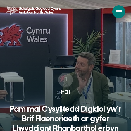
11
MEH
Pam mai Cysylltedd Digidol yw'r
Brif Flaenoriaeth ar gyfer
Llwyddiant Rhanbarthol erbyn