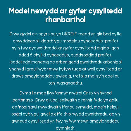
Model newydd ar gyfer cysylltedd
rhanbarthol
Drwy gydol ein sgyrsiau yn UKREiiF, roedd yn glir bod cyfle
arwyddocaol i ddatblygu modelau cyhoeddus-preifat
sy'n fwy cydweithredol ar gyfer cysylltedd digidol, gan
ddod â chyllid cyhoeddus, buddsoddiad preifat,
isadeiledd rhanedig ac arbenigedd gweithredu arbenigol
ynghyd i greu llwybr mwy hyfyw tuag at well cysylltedd ar
draws amgylcheddau gwledig, trefol a rhai sy'n cael eu
tan-wasanaethu.
Dyma lle mae llwyfannwr niwtral Ontix yn hynod
perthnasol. Drwy alluogi seilwaith a rennir fydd yn gallu
cefnogi sawl rhwydwaith ffonau symudol, mae'n helpu i
osgoi dyblygu, gwella effeithiolrwydd gweithredu, ac yn
gwneud cysylltedd yn fwy hyfyw mewn amgylcheddau
cymhleth.