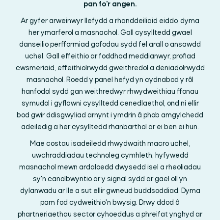
pan fo'r angen.
Ar gyfer arweinwyr llefydd a rhanddeiliaid eiddo, dyma
her ymarferol a masnachol. Gall cysylltedd gwael
danseilio perfformiad gofodau sydd fel arall o ansawdd
uchel. Gall effeithio ar foddhad meddianwyr, profiad
cwsmeriaid, effeithiolrwydd gweithredol a deniadolrwydd
masnachol. Roedd y panel hefyd yn cydnabod y rôl
hanfodol sydd gan weithredwyr rhwydweithiau ffonau
symudol i gyflawni cysylltedd cenedlaethol, ond ni ellir
bod gwir ddisgwyliad arnynt i ymdrin â phob amgylchedd
adeiledig a her cysylltedd rhanbarthol ar ei ben ei hun.
Mae costau isadeiledd rhwydwaith macro uchel,
uwchraddiadau technoleg cymhleth, hyfywedd
masnachol mewn ardaloedd dwysedd isel a rheoliadau
sy'n canolbwyntio ar y signal sydd ar gael oll yn
dylanwadu ar lle a sut ellir gwneud buddsoddiad. Dyma
pam fod cydweithio'n bwysig. Drwy ddod â
phartneriaethau sector cyhoeddus a phreifat ynghyd ar