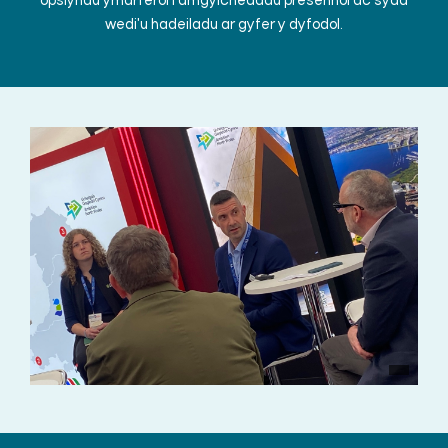
opsiynau ymarferol i amgylcheddau presennol ac sydd
wedi'u hadeiladu ar gyfer y dyfodol.