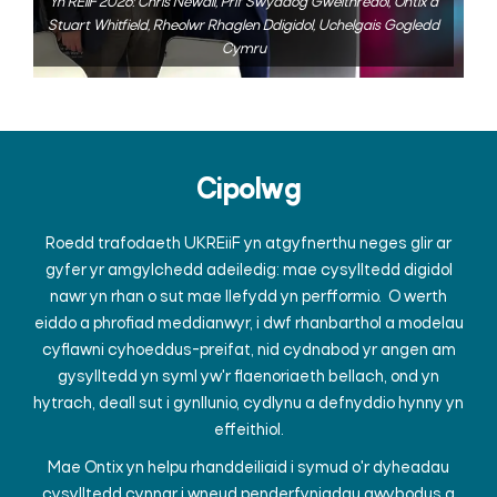
Yn REiiF 2026: Chris Newall, Prif Swyddog Gweithredol, Ontix a
Stuart Whitfield, Rheolwr Rhaglen Ddigidol, Uchelgais Gogledd
Cymru
Cipolwg
Roedd trafodaeth UKREiiF yn atgyfnerthu neges glir ar
gyfer yr amgylchedd adeiledig: mae cysylltedd digidol
nawr yn rhan o sut mae llefydd yn perfformio. O werth
eiddo a phrofiad meddianwyr, i dwf rhanbarthol a modelau
cyflawni cyhoeddus-preifat, nid cydnabod yr angen am
gysylltedd yn syml yw'r flaenoriaeth bellach, ond yn
hytrach, deall sut i gynllunio, cydlynu a defnyddio hynny yn
effeithiol.
Mae Ontix yn helpu rhanddeiliaid i symud o'r dyheadau
cysylltedd cynnar i wneud penderfyniadau gwybodus a