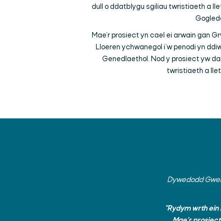
dull o ddatblygu sgiliau twristiaeth a 
Gogledd
Mae’r prosiect yn cael ei arwain gan G
Lloeren ychwanegol i’w penodi yn ddi
Genedlaethol. Nod y prosiect yw da
twristiaeth a l
Dywedodd Gwenll
"Rydym wrth ein 
Mae'r prosiect