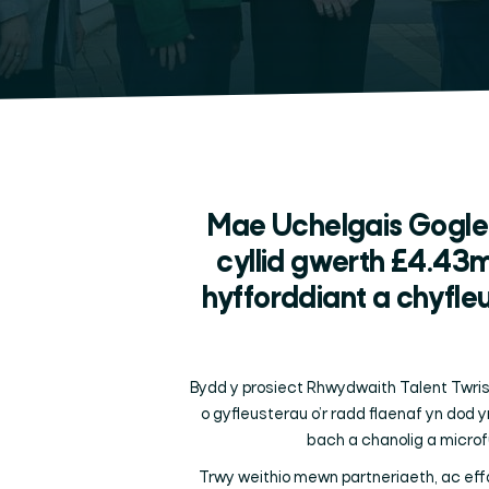
Mae Uchelgais Gogle
cyllid gwerth £4.43
hyfforddiant a chyfl
Bydd y prosiect Rhwydwaith Talent Twr
o gyfleusterau o’r radd flaenaf yn dod
bach a chanolig a microf
Trwy weithio mewn partneriaeth, ac ef