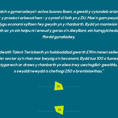
falch o gymeradwyo'r achos busnes llawn,
a gweld y cytundeb ariann
 y prosiect arloesol hwn - y cyntaf o’i fath yn y DU. Mae'n gam pwys
lygu economi sylfaen fwy gwydn yn y rhanbarth. Bydd yn manteisio 
h ac yn ein helpu ni i wneud y gorau o'n diwylliant, ein hamgylche
ffordd gynaliadwy.
waith Talent Twristiaeth yn fuddsoddiad gwerth £19m mewn seilw
fer sector sy'n rhan mor bwysig o'n heconomi.
Bydd tua 100 o fusnes
letygarwch ar draws y rhanbarth yn elwa trwy uwchsgilio’r gweithlu
o swyddi newydd a chefnogi 250 o brentisiaethau."