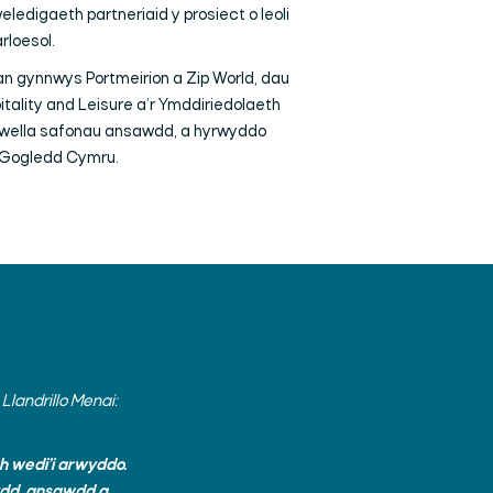
ledigaeth partneriaid y prosiect o leoli
rloesol.
an gynnwys Portmeirion a Zip World, dau
tality and Leisure
a’r Ymddiriedolaeth
 gwella safonau ansawdd, a hyrwyddo
u Gogledd Cymru.
landrillo Menai:
h wedi’i arwyddo.
ydd, ansawdd a