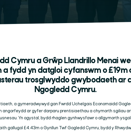
dd Cymru a Grŵp Llandrillo Menai w
m a fydd yn datgloi cyfanswm o £19
eusterau trosglwyddo gwybodaeth ar d
Ngogledd Cymru.
istiaeth, a gymeradwywyd gan Fwrdd Uchelgais Economaidd Gogled
 yn angorfeydd ar gyfer darparu prentisiaethau a chymorth sgiliau a
usnesau. Yn ogystal, bydd rhaglen gynhwysfawr o allgymorth ysgoli
faith gallugol £4.43m o Gynllun Twf Gogledd Cymru, bydd y
Rhwydwa