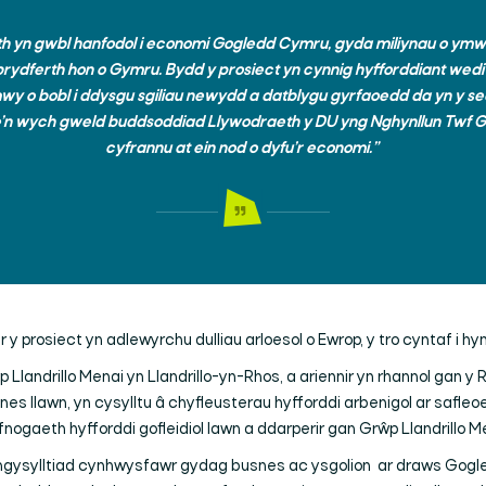
th yn gwbl hanfodol i economi Gogledd Cymru, gyda miliynau o ym
rydferth hon o Gymru. Bydd y prosiect yn cynnig hyfforddiant wedi
mwy o bobl i ddysgu sgiliau newydd a datblygu gyrfaoedd da yn y sec
e’n wych gweld buddsoddiad Llywodraeth y DU yng Nghynllun Twf 
cyfrannu at ein nod o dyfu’r economi.”
 y prosiect yn adlewyrchu dulliau arloesol o Ewrop, y tro cyntaf i h
Llandrillo Menai yn Llandrillo-yn-Rhos,
a ariennir yn rhannol gan 
 llawn, yn cysylltu â chyfleusterau hyfforddi arbenigol ar safleoe
fnogaeth hyfforddi gofleidiol lawn a ddarperir gan Grŵp Llandrillo M
mgysylltiad cynhwysfawr gydag busnes ac ysgolion ar draws Gogl