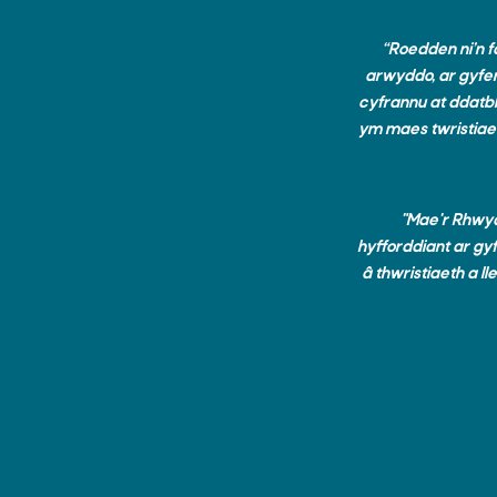
“
Roedden ni’n 
arwyddo,
ar gyfer
cyfrannu at ddatb
ym maes twristiaet
"Mae'r Rhwyd
hyfforddiant ar gy
â thwristiaeth a l