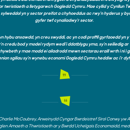
 twristiaeth a lletygarwch Gogledd Cymru. Mae cyllid y Cynllun Twf
an sylweddol yn y sector preifat a chyhoeddus ac rwy'n hyderus y b
gyfer twf cynaliadwy’r sector.
yn hybu ansawdd, yn creu swyddi, ac yn codi proffil gyrfaoedd yn y
n credu bod y model rydym wedi'i ddatblygu yma, sy'n seiliedig a
rhywbeth y mae modd ei ailadrodd mewn sectorau eraill wrth i ni i gy
nion sgiliau sy'n wynebu economi Gogledd Cymru heddiw ac i'r dyf
harlie McCoubrey, Arweinydd Cyngor Bwrdeistref Sirol Conwy yw Ae
len Amaeth a Thwristiaeth ar y Bwrdd Uchelgais Economaidd, med