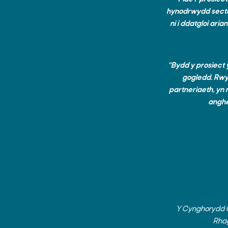
hynodrwydd sector
ni i ddatgloi ari
“Bydd y prosiect 
gogledd. Rwy'
partneriaeth, yn 
anghe
Y Cynghorydd C
Rhag