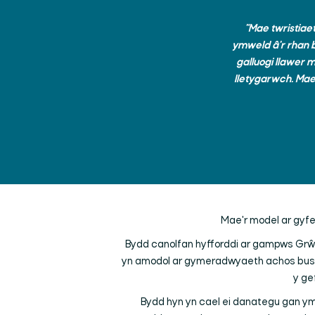
"Mae twristiae
ymweld â'r rhan b
galluogi llawer 
lletygarwch. Ma
Mae'r model ar gyfer
Bydd canolfan hyfforddi ar gampws Grŵp 
yn amodol ar gymeradwyaeth achos busnes
y ge
Bydd hyn yn cael ei danategu gan y