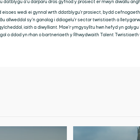
 datblygu a'u darparu dros gyfnod y prosiect er mwyn diwallu anghe
d eisoes wedi ei gynnal wrth ddatblygu'r prosiect, bydd cefnogaeth 
u allweddol sy'n ganolog i ddiogelu'r sector twristiaeth a lletygar
cheddol, iaith a diwylliant. Mae'r ymgysylltu hwn hefyd yn golygu 
gol o ddod yn rhan o bartneriaeth y Rhwydwaith Talent Twristiaeth 