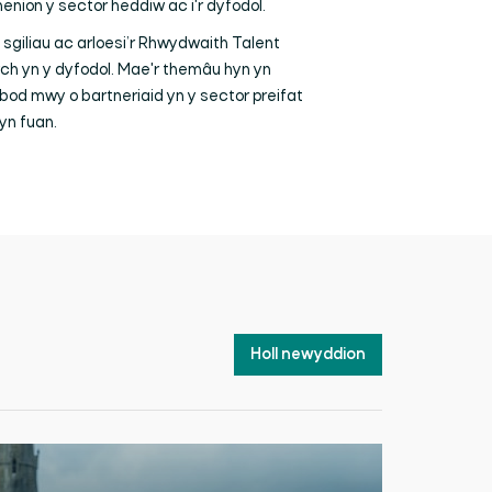
nion y sector heddiw ac i'r dyfodol.
sgiliau ac arloesi’r Rhwydwaith Talent
wch yn y dyfodol. Mae'r themâu hyn yn
bod mwy o bartneriaid yn y sector preifat
yn fuan.
Holl newyddion