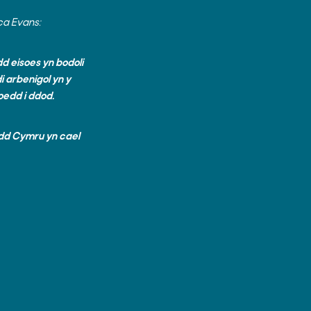
ca Evans:
d eisoes yn bodoli
i arbenigol yn y
doedd i ddod.
dd Cymru yn cael