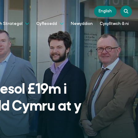
English
Newyddion
Cysylltwch â ni
th Strategol
Cyfleoedd
oesol £19m i
dd Cymru at y