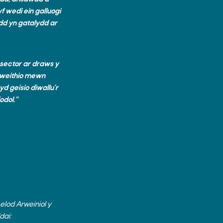
 wedi ein galluogi
ydd yn gatalydd ar
 sector ar draws y
r weithio mewn
d geisio diwallu'r
odol.”
lod Arweiniol y
dai: