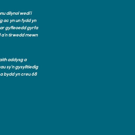
u dilynol wedi’i
ig ac yn un fydd yn
ar gyfleoedd gyrfa
dd a'n tirwedd mewn
aith addysg a
au sy'n gysylltiedig
, a bydd yn creu 68