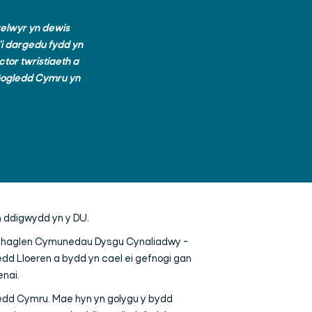
welwyr yn dewis
’i dargedu fydd yn
tor twristiaeth a
Gogledd Cymru yn
yn ddigwydd yn y DU.
y Rhaglen Cymunedau Dysgu Cynaliadwy -
dd Lloeren a bydd yn cael ei gefnogi gan
enai.
edd Cymru. Mae hyn yn golygu y bydd