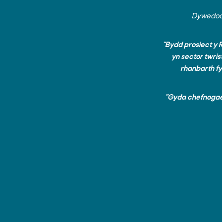
Dywedodd
"Bydd prosiect y 
yn sector twris
rhanbarth fy
"Gyda chefnogae