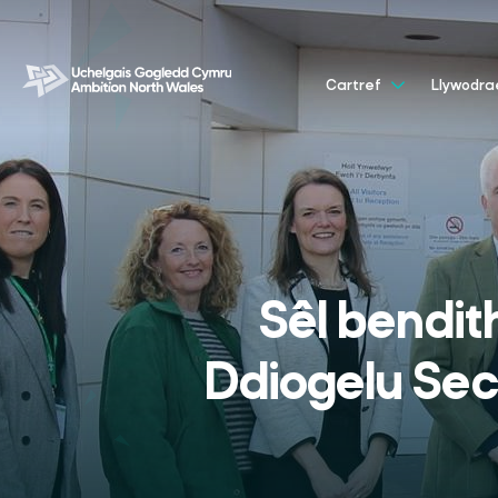
Cartref
Llywodr
Sêl bendith
Ddiogelu Sec