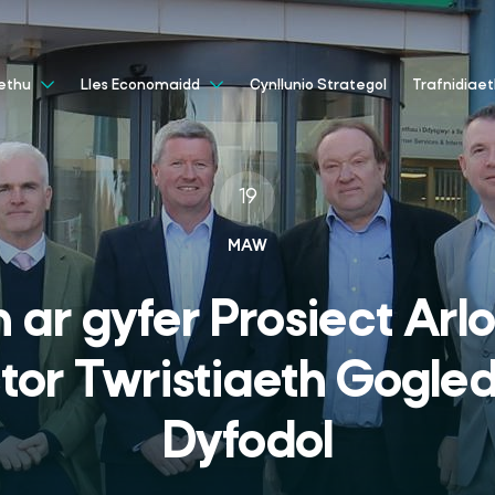
Cynllunio Strategol
aethu
Lles Economaidd
Trafnidiae
19
MAW
 ar gyfer Prosiect Arl
tor Twristiaeth Gogle
Dyfodol