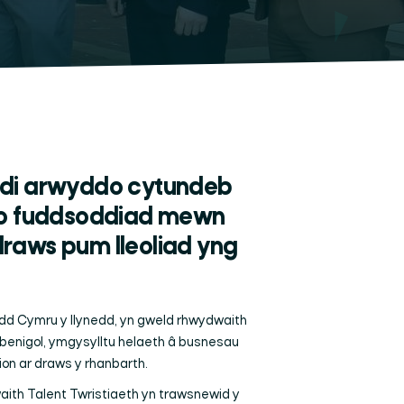
edi arwyddo cytundeb
m o fuddsoddiad mewn
raws pum lleoliad yng
d Cymru y llynedd, yn gweld rhwydwaith
rbenigol, ymgysylltu helaeth â busnesau
on ar draws y rhanbarth.
ith Talent Twristiaeth
yn trawsnewid y