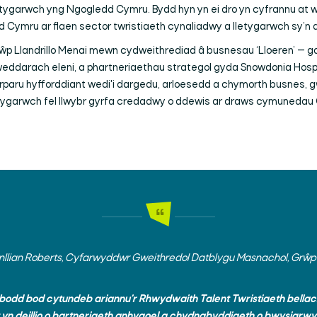
lletygarwch yng Ngogledd Cymru. Bydd hyn yn ei dro yn cyfrannu at we
 Cymru ar flaen sector twristiaeth cynaliadwy a lletygarwch sy’n a
rŵp Llandrillo Menai mewn cydweithrediad â busnesau ‘Lloeren’ — g
weddarach eleni, a phartneriaethau strategol gyda
Snowdonia Hospi
rparu hyfforddiant wedi'i dargedu, arloesedd a chymorth busnes,
letygarwch fel llwybr gyrfa credadwy o ddewis ar draws cymuneda
ian Roberts, Cyfarwyddwr Gweithredol Datblygu Masnachol, Grŵp L
bodd bod cytundeb ariannu’r Rhwydwaith Talent Twristiaeth bellac
 yn deillio o bartneriaeth anhygoel a chydnabyddiaeth o bwysigrw