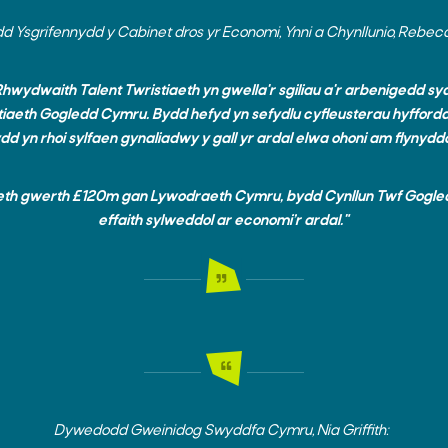
 Ysgrifennydd y Cabinet dros yr Economi, Ynni a Chynllunio, Rebec
Chwilio
Rhwydwaith Talent Twristiaeth yn gwella'r sgiliau a'r arbenigedd syd
tiaeth Gogledd Cymru. Bydd hefyd yn sefydlu cyfleusterau hyffordd
dd yn rhoi sylfaen gynaliadwy y gall yr ardal elwa ohoni am flynyd
th gwerth £120m gan Lywodraeth Cymru, bydd Cynllun Twf Gogle
effaith sylweddol ar economi’r ardal."
Dywedodd Gweinidog Swyddfa Cymru, Nia Griffith: