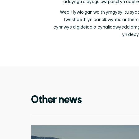
addysgu a dysgu pwrpasol yn cael eu
Wedi'i lywio gan waith ymgysylltu syd
Twristiaeth yn canolbwyntio ar themâ
cynnwys digideiddio, cynaliadwyedd amgyl
yn deby
Other news