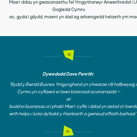
Mae’r
ddau
yn
gwasanaethu
fel
Ymgynhorwyr
Anweithredol
i
U
Gogledd Cymru
ac,
gyda’i
gilydd,
maent
yn
dod
ag
arbenigedd
helaeth
ym
ma
Dywedodd Dave Penrith:
“
Bydd
y
B
wrdd
Busnes
Ymgynghorol
yn
chwarae
rôl
hollbwysig
Cymru
yn
cyflawni
ei
lawn
botensial
economaidd
—
er
budd
ei
busnesau
a’i
phobl.
Mae’r
cyfle
i
ddod
yn
aelod
o’r
bwrd
wrth
helpu
i
lunio
dyfodol
y
rhanbarth
a
gwneud
effaith
barhaol.”