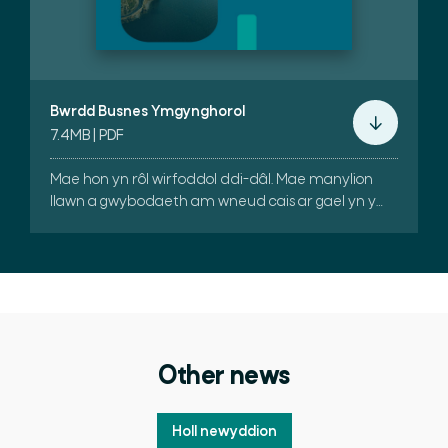
Bwrdd Busnes Ymgynghorol
7.4MB | PDF
Mae hon yn rôl wirfoddol ddi-dâl. Mae manylion
llawn a gwybodaeth am wneud cais ar gael yn y
pecyn hwn.
Other news
Holl newyddion