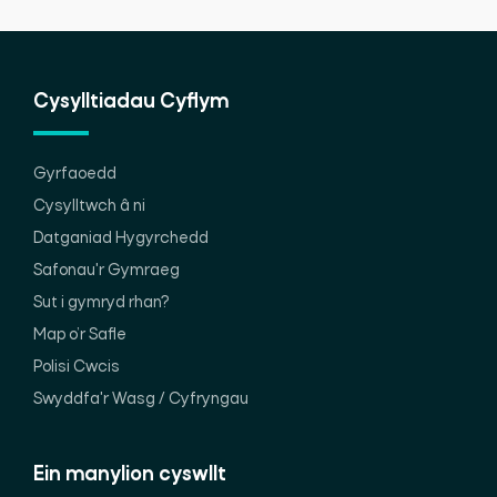
Cysylltiadau Cyflym
Gyrfaoedd
Cysylltwch â ni
Datganiad Hygyrchedd
Safonau'r Gymraeg
Sut i gymryd rhan?
Map o’r Safle
Polisi Cwcis
Swyddfa'r Wasg / Cyfryngau
Ein manylion cyswllt