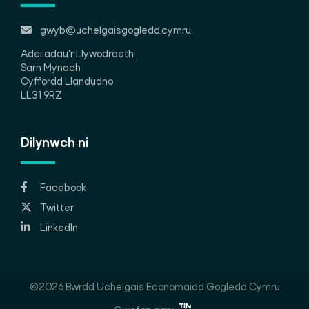
gwyb@uchelgaisgogledd.cymru
Adeiladau'r Llywodraeth
Sarn Mynach
Cyffordd Llandudno
LL31 9RZ
Dilynwch ni
Facebook
Twitter
LinkedIn
©2026 Bwrdd Uchelgais Economaidd Gogledd Cymru