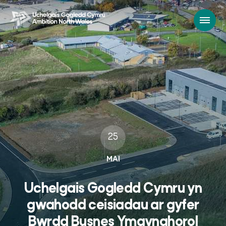
25
MAI
Uchelgais Gogledd Cymru yn
gwahodd ceisiadau ar gyfer
Bwrdd Busnes Ymgynghorol