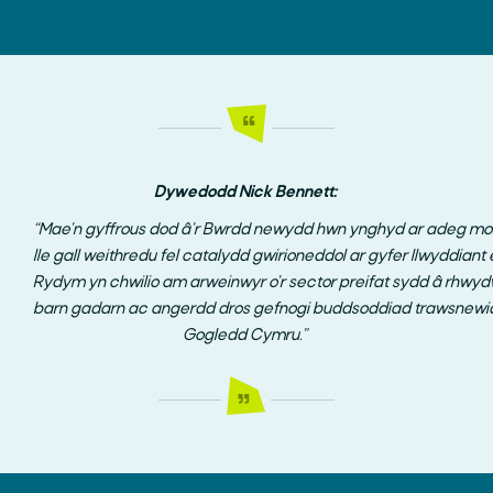
Dywedodd Nick Bennett:
“Mae’n
gyffrous dod â’r Bwrdd newydd hwn ynghyd ar adeg mo
lle gall weithredu fel catalydd gwirioneddol ar gyfer llwyddian
Rydym yn chwilio am arweinwyr o’r sector preifat sydd â rhwydw
barn gadarn ac angerdd dros gefnogi buddsoddiad trawsnewid
Gogledd Cymru.”