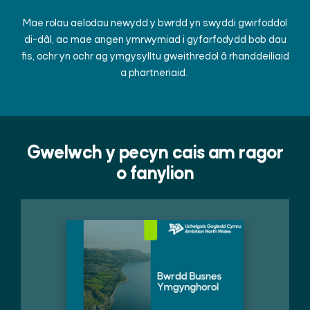
Mae rolau aelodau newydd y bwrdd yn swyddi gwirfoddol
di-dâl, ac mae angen ymrwymiad i gyfarfodydd bob dau
fis, ochr yn ochr ag ymgysylltu gweithredol â rhanddeiliaid
a phartneriaid.
Gwelwch y pecyn cais am ragor
o fanylion