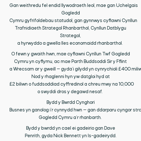
Gan
weithredu
fel
endid
llywodraeth
leol,
mae
gan
Uchelgais
Gogledd
Cymru
gyfrifoldebau
statudol,
gan
gynnwys
cyflawni
Cynllun
Trafnidiaeth Strategol
Rhanbarthol, Cynllun Datblygu
Strategol,
a
hyrwyddo
a
gwella
lles
economaidd
rhanbarthol.
O
fewn
y
gwaith
hwn,
mae
cyflawni
Cynllun
Twf Gogledd
Cymru
yn
cyflymu, ac
mae
Parth Buddsoddi Sir y Fflint
a
Wrecsam
ar
y
gweill
—
gyda’i
gilydd
yn
cynrychioli
£400
mili
Nod y
rhaglenni
hyn
yw
datgloi
hyd
at
£2
biliwn
o
fuddsoddiad
cyffredinol
a
chreu
mwy
na
10,000
o
swyddi
dros
y
degawd
nesaf.
Bydd
y Bwrdd Cynghori
Busnes
yn
ganolog
i’r
cynnydd
hwn
—
gan
ddarparu
cyngor
str
Gogledd Cymru
a’r
rhanbarth.
Bydd
y
bwrdd
yn
cael
ei
gadeirio
gan
Dave
Penrith,
gyda
Nick Bennett
yn
Is-
gadeirydd.