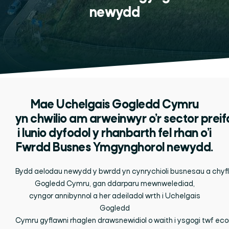
newydd
Mae Uchelgais Gogledd Cymru
yn chwilio am arweinwyr o’r sector preif
i lunio dyfodol y rhanbarth fel rhan o’i
F
wrdd
Busnes Ymgynghorol
newydd.
Bydd
aelodau
newydd
y
bwrdd
yn
cynrychioli
busnesau
a
chyf
Gogledd Cymru,
gan
ddarparu
mewnwelediad,
cyngor
annibynnol
a her
adeiladol
wrth
i
Uchelgais
Gogledd
Cymru
gyflawni
rhaglen
drawsnewidiol
o
waith
i
ysgogi
twf
eco