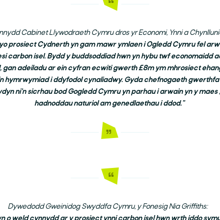
nydd Cabinet Llywodraeth Cymru dros yr Economi, Ynni a Chynllun
 prosiect Cydnerth yn gam mawr ymlaen i Ogledd Cymru fel arw
oesi carbon isel. Bydd y buddsoddiad hwn yn hybu twf economaidd a
 gan adeiladu ar ein cyfran ecwiti gwerth £8m ym mhrosiect ehan
in hymrwymiad i ddyfodol cynaliadwy. Gyda chefnogaeth gwerthfa
dyn ni’n sicrhau bod Gogledd Cymru yn parhau i arwain yn y maes ,
hadnoddau naturiol am genedlaethau i ddod."
Dywedodd Gweinidog Swyddfa Cymru, y Fonesig Nia Griffiths:
wn o weld cynnydd ar y prosiect ynni carbon isel hwn wrth iddo sym