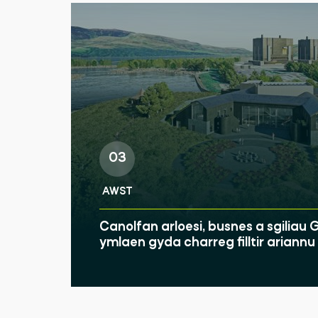
03
AWST
Canolfan arloesi, busnes a sgilia
ymlaen gyda charreg filltir ariann