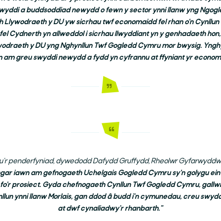
wyddi a buddsoddiad newydd o fewn y sector ynni llanw yng Ngog
h Llywodraeth y DU yw sicrhau twf economaidd fel rhan o’n Cynllun
fel Cydnerth yn allweddol i sicrhau llwyddiant yn y genhadaeth ho
Chwilio
odraeth y DU yng Nghynllun Twf Gogledd Cymru mor bwysig. Ynghyd
 am greu swyddi newydd a fydd yn cyfrannu at ffyniant yr economi 
u’r penderfyniad, dywedodd Dafydd Gruffydd, Rheolwr Gyfarwyddw
gar iawn am gefnogaeth Uchelgais Gogledd Cymru sy’n golygu ein
efo’r prosiect. Gyda chefnogaeth Cynllun Twf Gogledd Cymru, gall
llun ynni llanw Morlais, gan ddod â budd i'n cymunedau, creu swyddi
at dwf cynaliadwy'r rhanbarth."