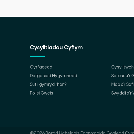
Cysylltiadau Cyflym
Gyrfaoedd
Cysylltwch 
Datganiad Hygyrchedd
Safonau'r
Sut i gymryd rhan?
Map o’r Saf
Polisi Cwcis
Swyddfa'r 
©2026 Bwrdd Uchelgais Economaidd Gogledd Cym