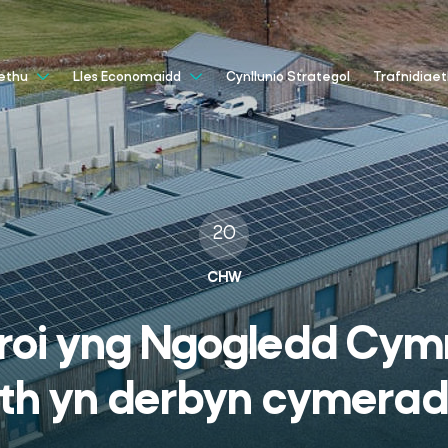
Cynllunio Strategol
aethu
Lles Economaidd
Trafnidiae
20
CHW
troi yng Ngogledd Cymr
th yn derbyn cymera