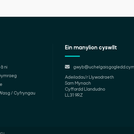
Ein manylion cyswllt
â ni
gwyb@uchelgaisgogledd.cym
 Gymraeg
Adeiladau'r Llywodraeth
Sarn Mynach
le
Cyffordd Llandudno
Wasg / Cyfryngau
LL31 9RZ
ru