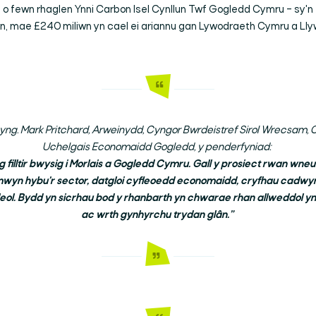
 o fewn rhaglen Ynni Carbon Isel Cynllun Twf Gogledd Cymru – sy'n 
yn, mae £240 miliwn yn cael ei ariannu gan Lywodraeth Cymru a Ll
g. Mark Pritchard, Arweinydd, Cyngor Bwrdeistref Sirol Wrecsam, 
Uchelgais Economaidd Gogledd, y penderfyniad:
 filltir bwysig i Morlais a Gogledd Cymru. Gall y prosiect rwan wneu
mwyn hybu’r sector, datgloi cyfleoedd economaidd, cryfhau cadwyni 
leol. Bydd yn sicrhau bod y rhanbarth yn chwarae rhan allweddol yn 
ac wrth gynhyrchu trydan glân.”