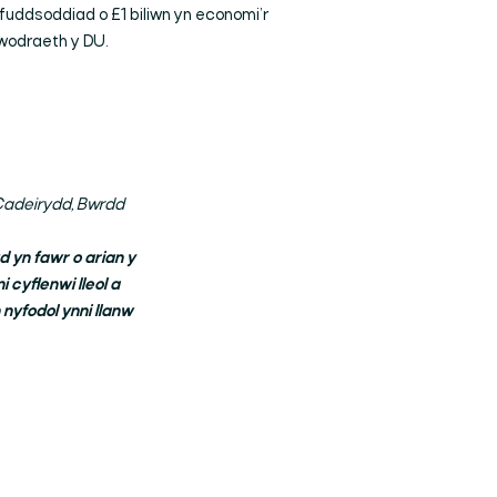
fuddsoddiad o £1 biliwn yn economi’r
ywodraeth y DU.
Cadeirydd, Bwrdd
d yn fawr o arian y
cyflenwi lleol a
nyfodol ynni llanw