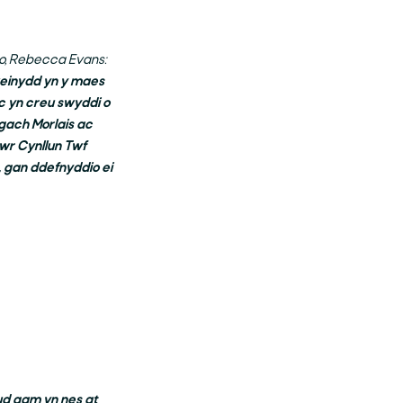
io, Rebecca Evans:
einydd yn y maes
c yn creu swyddi o
gach Morlais ac
wr Cynllun Twf
 gan ddefnyddio ei
ud gam yn nes at