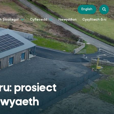
English
Newyddion
Cysylltwch â ni
th Strategol
Cyfleoedd
u: prosiect
dwyaeth