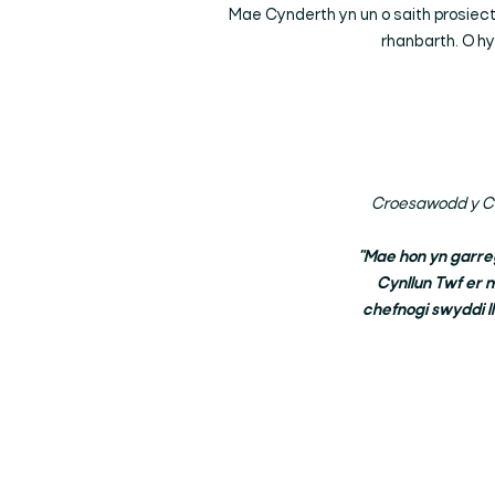
Mae Cynderth yn un o saith prosiect
rhanbarth. O h
Croesawodd y Cyn
"Mae hon yn garreg
Cynllun Twf er 
chefnogi swyddi l