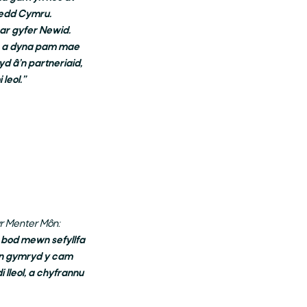
ledd Cymru.
 ar gyfer Newid.
n, a dyna pam mae
 â’n partneriaid,
leol.”
r Menter Môn:
 bod mewn sefyllfa
wn gymryd y cam
 lleol, a chyfrannu