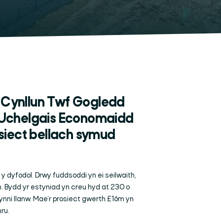
o Cynllun Twf Gogledd
Uchelgais Economaidd
siect bellach symud
y dyfodol. Drwy fuddsoddi yn ei seilwaith,
. Bydd yr estyniad yn creu hyd at 230 o
nni llanw. Mae’r prosiect gwerth £16m yn
mru.