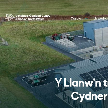
Cartref
Llywodr
Y Llanw’n 
Cydner