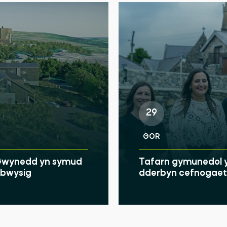
29
GOR
u Gwynedd yn symud
Tafarn gymunedol y
u bwysig
dderbyn cefnogaeth