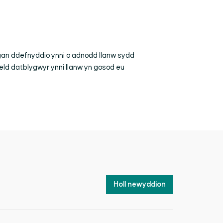
 gan ddefnyddio ynni o adnodd llanw sydd
eld datblygwyr ynni llanw yn gosod eu
Holl newyddion