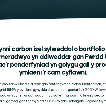
ynni carbon isel sylweddol o bortffoli
gymeradwyo yn ddiweddar gan Fwrdd 
’r penderfyniad yn golygu gall y pro
ymlaen i’r cam cyflawni.
 ynni llanw Morlais, a redir gan fenter gymdeithasol Menter Môn, at 
i grid 18MW y cynllun i gynyddu dros amser i ganiatáu’r 240MW llawn
adwyn gyflenwi, gan gadarnhau safle’r rhanbarth o fewn y sector y
l ei gefnogi gan fenthyciad o £8.87m gan Uchelgais Gogledd Cy