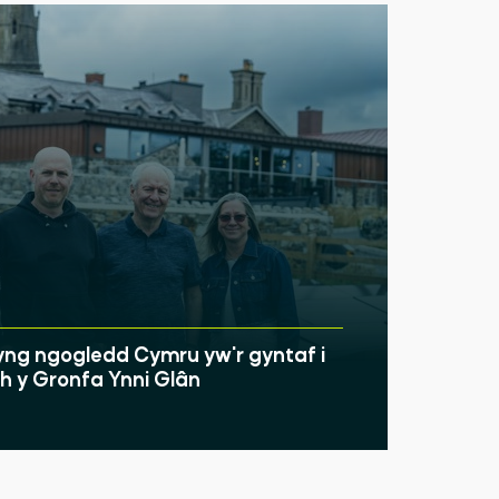
ng ngogledd Cymru yw'r gyntaf i
 y Gronfa Ynni Glân