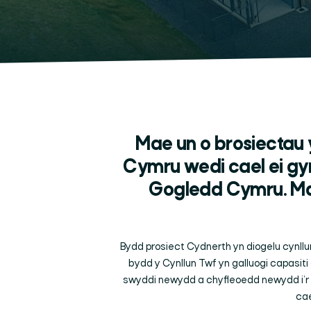
Mae un o brosiectau 
Cymru wedi cael ei 
Gogledd Cymru. Mae
Bydd prosiect Cydnerth yn diogelu cynllun
bydd y Cynllun Twf yn galluogi capasit
swyddi newydd a chyfleoedd newydd i’r g
cae