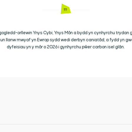
dir gogledd-orllewin Ynys Cybi, Ynys Môn a bydd yn cynhyrchu trydan
lun llanw mwyaf yn Ewrop sydd wedi derbyn caniatâd, a fydd yn gw
dyfeisiau yn y môr o 2026 i gynhyrchu pŵer carbon isel glân.