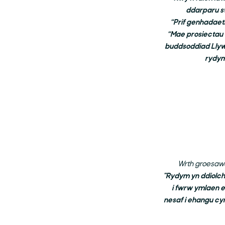
ddarparu s
“Prif genhadaet
“Mae prosiectau 
buddsoddiad Llyw
rydym
Wrth groesaw
"Rydym yn ddiolch
i fwrw ymlaen 
nesaf i ehangu cyn