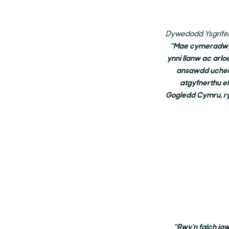
Dywedodd Ysgrifen
“Mae cymeradwyo
ynni llanw ac arl
ansawdd uchel,
atgyfnerthu e
Gogledd Cymru, ry
“Rwy'n falch ia