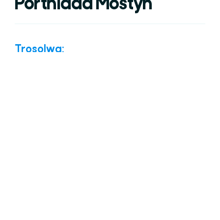
Porthladd Mostyn
Trosolwg:
Bydd y Prosiect yn uwchraddio'r angorfa
bresennol, gan gynnwys pad codi trwm newydd
ger y cei a charthu ar gyfer cychod drafft
dyfnach (Cam 1) yn ogystal â datblygu Safle
Marsh Row (Cam 2):
Caffael tir – gwaith adfer a dymchwel wedi'i
gwblhau
Gwaith daear, pŵer, is-orsaf, diogelwch a
Gwaith adnewyddu pellach i adeiladau
Prif Noddwr: